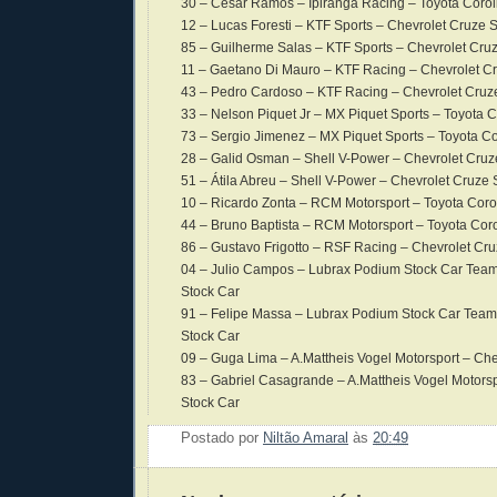
30 – Cesar Ramos – Ipiranga Racing – Toyota Corol
12 – Lucas Foresti – KTF Sports – Chevrolet Cruze 
85 – Guilherme Salas – KTF Sports – Chevrolet Cru
11 – Gaetano Di Mauro – KTF Racing – Chevrolet C
43 – Pedro Cardoso – KTF Racing – Chevrolet Cruz
33 – Nelson Piquet Jr – MX Piquet Sports – Toyota C
73 – Sergio Jimenez – MX Piquet Sports – Toyota Co
28 – Galid Osman – Shell V-Power – Chevrolet Cruz
51 – Átila Abreu – Shell V-Power – Chevrolet Cruze 
10 – Ricardo Zonta – RCM Motorsport – Toyota Coro
44 – Bruno Baptista – RCM Motorsport – Toyota Coro
86 – Gustavo Frigotto – RSF Racing – Chevrolet Cru
04 – Julio Campos – Lubrax Podium Stock Car Team
Stock Car
91 – Felipe Massa – Lubrax Podium Stock Car Team
Stock Car
09 – Guga Lima – A.Mattheis Vogel Motorsport – Che
83 – Gabriel Casagrande – A.Mattheis Vogel Motorsp
Stock Car
Postado por
Niltão Amaral
às
20:49
Enviar 
Compar
Compar
Po
Co