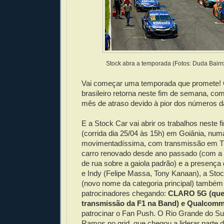
Stock abra a temporada (Fotos: Duda Bairr
Vai começar uma temporada que promete! 
brasileiro retorna neste fim de semana, c
mês de atraso devido à pior dos números 
E a Stock Car vai abrir os trabalhos neste
(corrida dia 25/04 às 15h) em Goiânia, nu
movimentadíssima, com transmissão em TV
carro renovado desde ano passado (com a c
de rua sobre a gaiola padrão) e a presença 
e Indy (Felipe Massa, Tony Kanaan), a Sto
(novo nome da categoria principal) também 
patrocinadores chegando:
CLARO 5G (que 
transmissão da F1 na Band) e Qualcom
patrocinar o Fan Push. O Rio Grande do S
Ramos no grid, que chegou a liderar parte