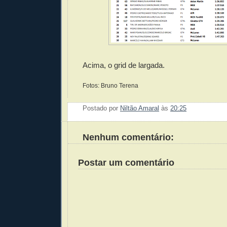
Acima, o grid de largada.
Fotos: Bruno Terena
Postado por
Niltão Amaral
às
20:25
Enviar 
Compar
Compar
Po
Co
Nenhum comentário:
Postar um comentário