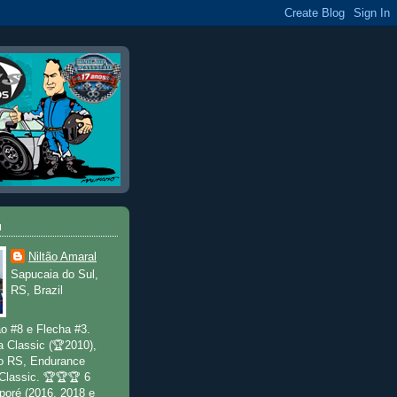
u
Niltão Amaral
Sapucaia do Sul,
RS, Brazil
o #8 e Flecha #3.
a Classic (🏆2010),
o RS, Endurance
 Classic. 🏆🏆🏆 6
poré (2016, 2018 e