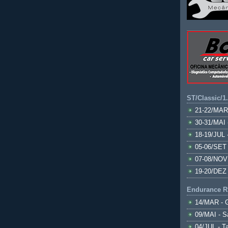
ST/Classic/1
21-22/MAR
30-31/MAI 
18-19/JUL 
05-06/SET 
07-08/NOV
19-20/DEZ 
Endurance R
14/MAR - 
09/MAI - S
04/JUL - T