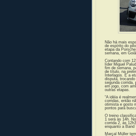
Não há mais espaç
de espírito do pi
etapa da Porsche 
semana, em Goiâ
Contando com 122
líder Miguel Palu
fim de semana, p
de título, na pre
Interlagos. E a 
disputa, trocando
segunda corrida, 
em jogo, com amb
outras etapas.
“A idéia é realme
corridas, então n
otimista e gosto
pontos para busca
O treino classifi
1 será às 14h. No
corrida 2, às 12h
enquanto a Band t
Marçal Müller tem