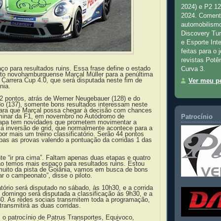
2024) e P2 1
2024. Comenta
automobilismo
Discovery Tu
e Esporte Inte
feitas para o 
revistas Potê
o para resultados ruins. Essa frase define o estado
Curva 3.
loto novohamburguense Marçal Müller para a penúltima
Carrera Cup 4.0, que será disputada neste fim de
Ver meu pe
nia.
 pontos, atrás de Werner Neugebauer (128) e do
do (137), somente bons resultados interessam neste
ara que Marçal possa chegar à decisão com chances
liminar da F1, em novembro no Autódromo de
Patrocínio
etapa tem novidades que prometem movimentar a
 a inversão de grid, que normalmente acontece para a
por mais um treino classificatório. Serão 44 pontos
as as provas valendo a pontuação da corridas 1 das
nte “ir pra cima”. Faltam apenas duas etapas e quatro
ão temos mais espaço para resultados ruins. Estou
 muito da pista de Goiânia, vamos em busca de bons
r o campeonato”, disse o piloto.
catório será disputado no sábado, às 10h30, e a corrida
 domingo será disputada a classificação às 9h30, e a
30. As redes sociais transmitem toda a programação,
ransmitirá as duas corridas.
 o patrocínio de Patrus Transportes, Equivoco,