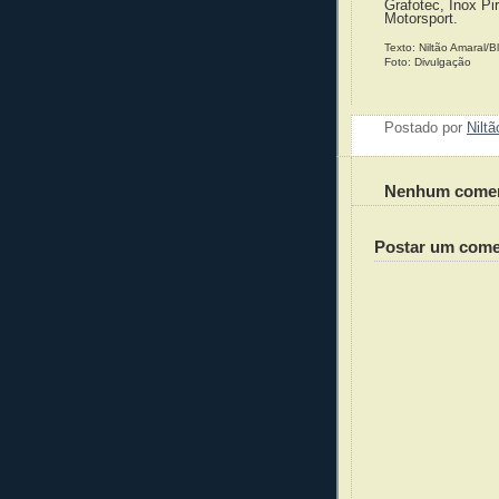
Grafotec, Inox Pi
Motorsport.
Texto: Niltão Amaral/
Foto: Divulgação
Postado por
Nilt
Nenhum comen
Postar um come