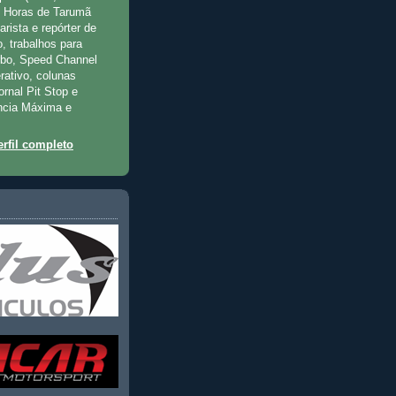
2 Horas de Tarumã
rista e repórter de
, trabalhos para
rbo, Speed Channel
rativo, colunas
jornal Pit Stop e
ncia Máxima e
rfil completo