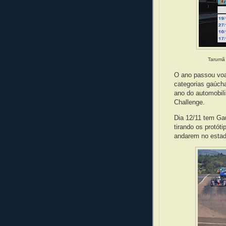
Tarumã 
O ano passou voa
categorias gaúch
ano do automobil
Challenge.
Dia 12/11 tem Ga
tirando os protót
andarem no estad