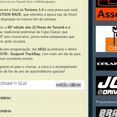
Stock raiz em Tarumã! (Foto: OSR/Divulgação)
ecerá a final da
Turismo 1.4
e uma prova que será
STOCK RACE
, que relembra a época raiz da Stock
o disputada no mesmo fim de semana.
os a
42ª edição das 12 Horas de Tarumã e o
ge
, tradicional preliminar da Copa Classic que
15º ano consecutivo, prova extra-campeonato que
s grids na pista.
da tem programação: dia
10/12
acontecerá o último
o
GTD - Guaporé TrackDay
, com mais um dia de pura
 num excelente evento.
ograme-se para o churras, a ceva e o acampamento
des de fim de ano do automobilismo gaúcho!
ão Amaral
às
01:14
Enviar por e-mail
Compartilhar no Facebook
Compartilhar com o Pinterest
Postar no blog!
Compartilhar no X
tário:
Preparadores
ntário