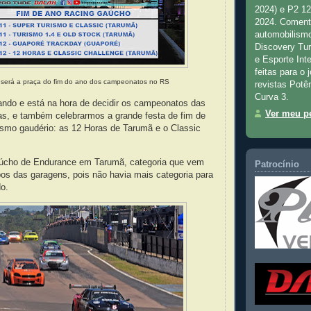
2024) e P2 1
2024. Comenta
automobilismo
Discovery Tu
e Esporte Inte
feitas para o 
será a praça do fim do ano dos campeonatos no RS
revistas Potê
Curva 3.
ndo e está na hora de decidir os campeonatos das
Ver meu pe
as, e também celebrarmos a grande festa de fim de
ismo gaudério: as 12 Horas de Tarumã e o Classic
úcho de Endurance em Tarumã, categoria que vem
Patrocínio
ipos das garagens, pois não havia mais categoria para
o.