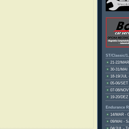
ST/Classic/1
21-22/MAR
30-31/MAI 
18-19/JUL 
05-06/SET 
07-08/NOV
19-20/DEZ 
Endurance R
14/MAR - 
09/MAI - S
04/JUL - T