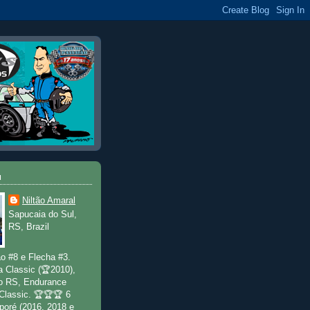
u
Niltão Amaral
Sapucaia do Sul,
RS, Brazil
o #8 e Flecha #3.
a Classic (🏆2010),
o RS, Endurance
 Classic. 🏆🏆🏆 6
poré (2016, 2018 e