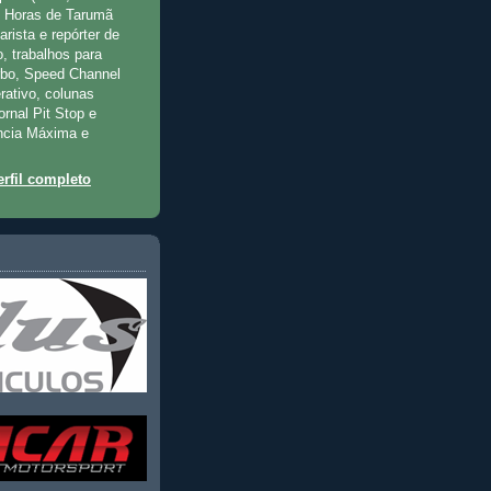
2 Horas de Tarumã
rista e repórter de
, trabalhos para
rbo, Speed Channel
rativo, colunas
jornal Pit Stop e
ncia Máxima e
rfil completo