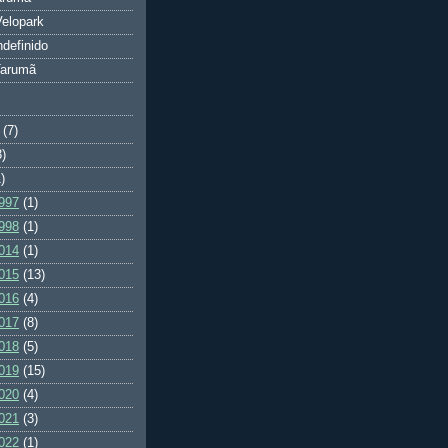
elopark
ndefinido
Tarumã
(7)
3)
)
997
(1)
998
(1)
014
(1)
015
(13)
016
(4)
017
(8)
018
(5)
019
(15)
020
(4)
021
(3)
022
(1)