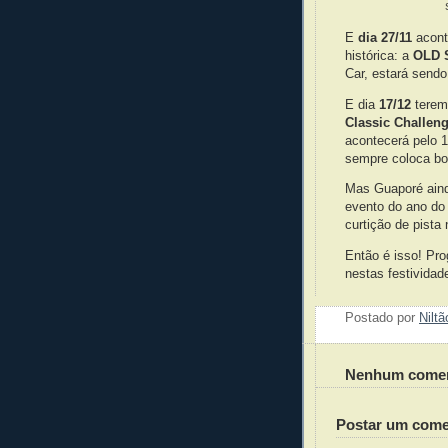
E
dia 27/11
acont
histórica: a
OLD 
Car, estará send
E dia
17/12
terem
Classic Challen
acontecerá pelo 
sempre coloca bon
Mas Guaporé ain
evento do ano d
curtição de pista
Então é isso! Pr
nestas festivida
Postado por
Nilt
Nenhum comen
Postar um come