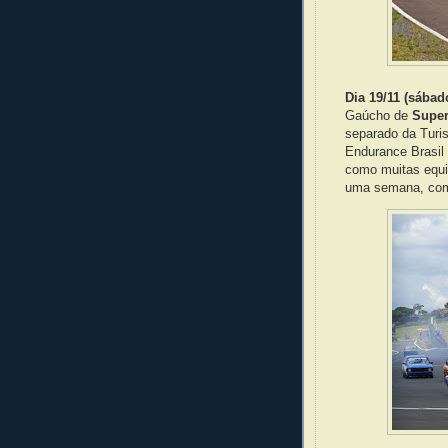
Dia 19/11 (sábad
Gaúcho de
Super
separado da Turi
Endurance Brasil 
como muitas equi
uma semana, com