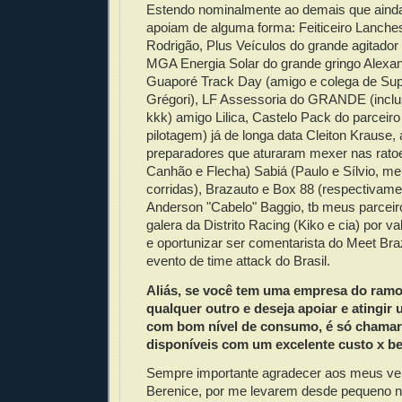
Estendo nominalmente ao demais que aind
apoiam de alguma forma: Feiticeiro Lanch
Rodrigão, Plus Veículos do grande agitador 
MGA Energia Solar do grande gringo Alexa
Guaporé Track Day (amigo e colega de Su
Grégori), LF Assessoria do GRANDE (inclus
kkk) amigo Lilica, Castelo Pack do parceiro 
pilotagem) já de longa data Cleiton Krause,
preparadores que aturaram mexer nas rato
Canhão e Flecha) Sabiá (Paulo e Sílvio, m
corridas), Brazauto e Box 88 (respectivame
Anderson "Cabelo" Baggio, tb meus parceir
galera da Distrito Racing (Kiko e cia) por v
e oportunizar ser comentarista do Meet Braz
evento de time attack do Brasil.
Aliás, se você tem uma empresa do ram
qualquer outro e deseja apoiar e atingir
com bom nível de consumo, é só chamar
disponíveis com um excelente custo x be
Sempre importante agradecer aos meus vel
Berenice, por me levarem desde pequeno na