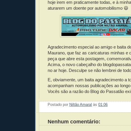
hoje irem em praticamente todas, e à minha
aturarem um doente por automobilismo 😃
Agradecimento especial ao amigo e baita d
Maurano, que faz as caricaturas minhas e d
peça que abre esta postagem, comemorativ
Acima, o novo cabeçalho do blogdopassata
no ar hoje. Desculpe se não lembrei de todo
E, obviamente, um baita agradecimento a 
acompanham nossas publicações ao longo
Vocês são a razão do Blog do Passatão exis
Postado por
Niltão Amaral
às
01:06
Enviar 
Compar
Compar
Po
Co
Nenhum comentário: