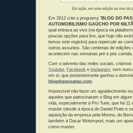
Em ação, em uma edição ao vivo do 
Em 2012 criei o programa "
BLOG DO PAS
AUTOMOBILISMO GAÚCHO POR NILT
qual entrava ao vivo (na época na plataf
poucas opções para live, que hoje não exis
temos este registro) para repercutir as cor
outros assuntos. São centenas de edições 
acontecem nas semanas pré e pós corrida.
Com o advento das redes sociais, criamos o
Youtube
,
Facebook
e
Instagram
, sem nunc
em si, que posteriormente ganhou o domíni
blogdopassatao.com
.
Impossível não fazer um agradecimento esp
aqueles que patrocinaram o Blog em algu
vida, especialmente à Pro Tune, que há 11 
master (desde a época do Daniel Prato e s
aquisição da empresa pela Menno, do Bern
também à Dacar Motorsport, mais um apoio
como master.