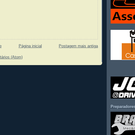
e
Página inicial
Postagem mais antiga
tários (Atom)
Preparadores