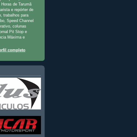
2 Horas de Tarumã
rista e repórter de
, trabalhos para
rbo, Speed Channel
rativo, colunas
jornal Pit Stop e
ncia Máxima e
rfil completo