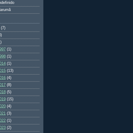
ndefinido
Tarumã
(7)
3)
)
997
(1)
998
(1)
014
(1)
015
(13)
016
(4)
017
(8)
018
(5)
019
(15)
020
(4)
021
(3)
022
(1)
023
(2)