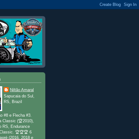
u
Niltão Amaral
Sapucaia do Sul,
RS, Brazil
o #8 e Flecha #3.
a Classic (🏆2010),
o RS, Endurance
 Classic. 🏆🏆🏆 6
poré (2016, 2018 e