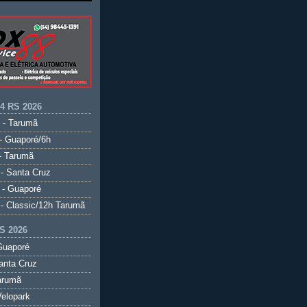
.4 RS 2026
 - Tarumã
- Guaporé/6h
- Tarumã
- Santa Cruz
 - Guaporé
- Classic/12h Tarumã
S 2026
Guaporé
anta Cruz
arumã
elopark