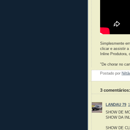
Simplesmente emoc
clicar e assistir
Inline Produtora,
"De chorar no can
Postado por
Nilt
3 comentários
LANDAU 79
1
SHOW DE MO
SHOW DA INLI
SHOW DE CLIPE!