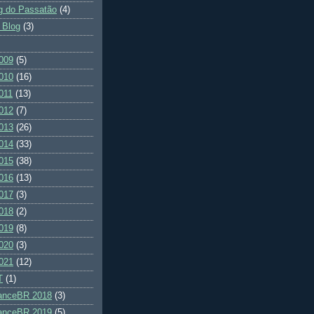
g do Passatão
(4)
 Blog
(3)
009
(5)
010
(16)
011
(13)
012
(7)
013
(26)
014
(33)
015
(38)
016
(13)
017
(3)
018
(2)
019
(8)
020
(3)
021
(12)
T
(1)
ranceBR 2018
(3)
ranceBR 2019
(5)