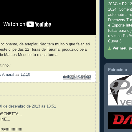
2024) e P2 1
2024. Comenta
automobilismo
Discovery Tu
e Esporte Inte
feitas para o 
revistas Potê
Curva 3.
ionante, de arrepiar. Não tem muito o que falar, só
Ver meu pe
 a este clipe das 12 Horas de Tarumã, produzido pela
 de Marcos Moschetta e sua turma.
tinho."
Patrocínio
ão Amaral
às
12:10
Enviar por e-mail
Compartilhar no Facebook
Compartilhar com o Pinterest
Postar no blog!
Compartilhar no X
:
0 de dezembro de 2013 às 13:51
SCHETTA...
NE...
!!!!!!!!!!!!!