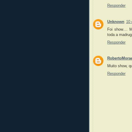
Responder
Unknown
10 
Foi show.... M
toda a madru
Responder
RobertoMora
Muito show, qu
Responder