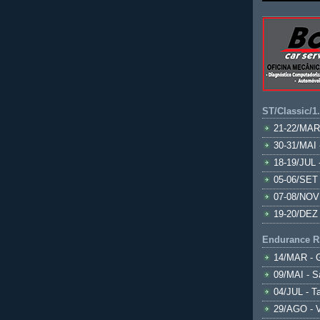
ST/Classic/1
21-22/MAR
30-31/MAI 
18-19/JUL 
05-06/SET 
07-08/NOV
19-20/DEZ 
Endurance R
14/MAR - 
09/MAI - S
04/JUL - T
29/AGO - V