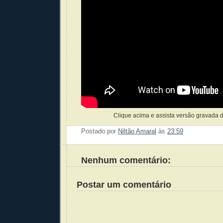
Clique acima e assista versão gravada 
Postado por
Niltão Amaral
às
23:59
Enviar 
Compar
Compar
Po
Co
Nenhum comentário:
Postar um comentário