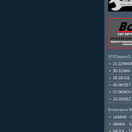
ST/Classic/1
21-22/MAR
30-31/MAI 
18-19/JUL 
05-06/SET 
07-08/NOV
19-20/DEZ 
Endurance R
14/MAR - 
09/MAI - S
04/JUL - T