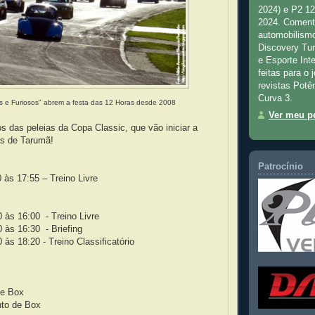
2024) e P2 1
2024. Comenta
automobilismo
Discovery Tu
e Esporte Inte
feitas para o 
revistas Potê
Curva 3.
s e Furiosos" abrem a festa das 12 Horas desde 2008
Ver meu pe
os das peleias da Copa Classic, que vão iniciar a
as de Tarumã!
Patrocínio
 às 17:55 – Treino Livre
 às 16:00 - Treino Livre
 às 16:30 - Briefing
 às 18:20 - Treino Classificatório
de Box
to de Box