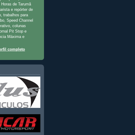
2 Horas de Tarumã
rista e repórter de
, trabalhos para
rbo, Speed Channel
rativo, colunas
jornal Pit Stop e
ncia Máxima e
rfil completo