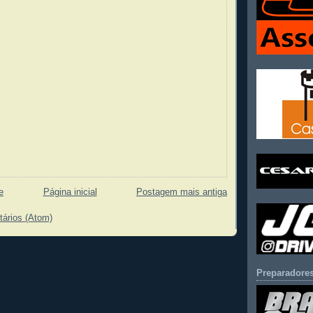
e
Página inicial
Postagem mais antiga
tários (Atom)
Preparadores