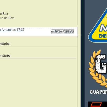
de Box
to de Box
da
ão Amaral
às
17:37
Enviar por e-mail
Compartilhar no Facebook
Compartilhar com o Pinterest
Postar no blog!
Compartilhar no X
tário:
ntário