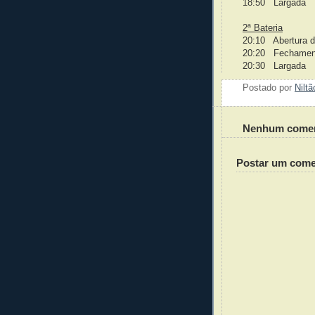
18:50 Largada
2ª Bateria
20:10 Abertura 
20:20 Fechamen
20:30 Larga
Postado por
Nilt
Nenhum comen
Postar um come