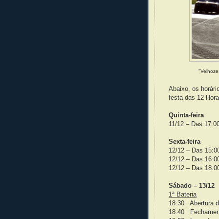
"Velhoze
Abaixo, os horári
festa das 12 Hor
Quinta-feira
11/12 – Das 17:00
Sexta-feira
12/12 – Das 15:00
12/12 – Das 16:00
12/12 – Das 18:00
Sábado – 13/12
1ª Bateria
18:30 Abertura 
18:40 Fechamen