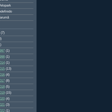
elopark
ndefinido
Tarumã
(7)
3)
)
997
(1)
998
(1)
014
(1)
015
(13)
016
(4)
017
(8)
018
(5)
019
(15)
020
(4)
021
(3)
022
(1)