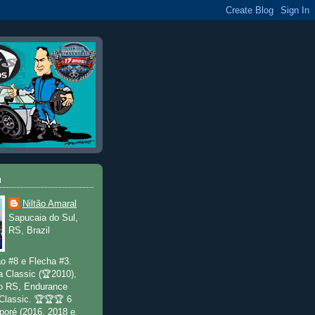
u
Niltão Amaral
Sapucaia do Sul,
RS, Brazil
o #8 e Flecha #3.
a Classic (🏆2010),
o RS, Endurance
 Classic. 🏆🏆🏆 6
poré (2016, 2018 e