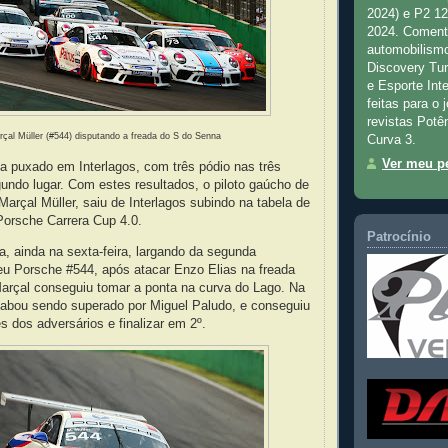
2024) e P2 1
2024. Comenta
automobilismo
Discovery Tu
e Esporte Inte
feitas para o 
revistas Potê
çal Müller (#544) disputando a freada do S do Senna
Curva 3.
Ver meu pe
 puxado em Interlagos, com três pódio nas três
undo lugar. Com estes resultados, o piloto gaúcho de
rçal Müller, saiu de Interlagos subindo na tabela de
Porsche Carrera Cup 4.0.
Patrocínio
da, ainda na sexta-feira, largando da segunda
u Porsche #544, após atacar Enzo Elias na freada
arçal conseguiu tomar a ponta na curva do Lago. Na
cabou sendo superado por Miguel Paludo, e conseguiu
s dos adversários e finalizar em 2º.