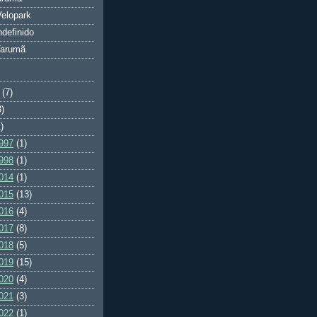
elopark
ndefinido
Tarumã
(7)
3)
)
997
(1)
998
(1)
014
(1)
015
(13)
016
(4)
017
(8)
018
(5)
019
(15)
020
(4)
021
(3)
022
(1)