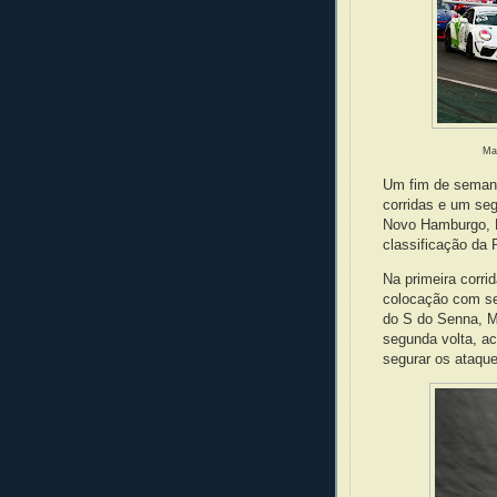
Mar
Um fim de semana
corridas e um seg
Novo Hamburgo, Ma
classificação da 
Na primeira corri
colocação com se
do S do Senna, M
segunda volta, a
segurar os ataque