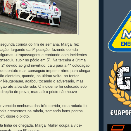
 segunda corrida do fim de semana, Marçal fez
ração, largando da 9ª posição, fazendo corrida
algumas ultrapassagens e contando com incidentes
onseguiu subir no pódio em 5º. Na terceira e última
 2º devido ao grid invertido, caiu para a 4ª colocação,
de contato mas conseguiu imprimir ritmo para chegar
ão dianteiro, quando, na última volta, ao tentar
er Neugebauer, acabou tocando o adversário, mas
ção até a bandeirada. O incidente foi colocado sob
 direção de prova, mas até o pódio não houve
r vencido nenhuma das três corrida, esta rodada foi
 pois crescemos na tabela, somando bons pontos
", disse o piloto.
a linha de chegada, Marçal Müller ocupa a vice-
peonato, com 90 pontos.