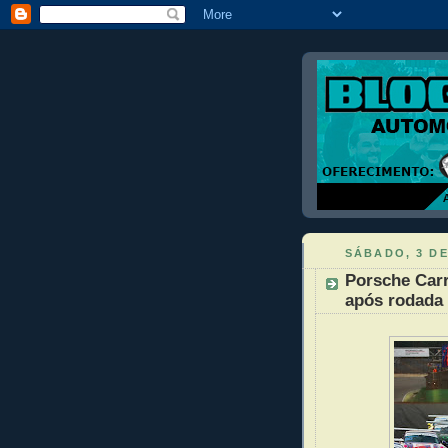
SÁBADO, 3 D
Porsche Carr
após rodada 