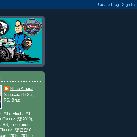
u
Niltão Amaral
Sapucaia do Sul,
RS, Brazil
o #8 e Flecha #3.
a Classic (🏆2010),
o RS, Endurance
 Classic. 🏆🏆🏆 6
poré (2016, 2018 e