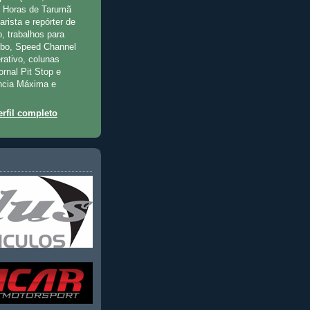
2 Horas de Tarumã
rista e repórter de
, trabalhos para
rbo, Speed Channel
rativo, colunas
jornal Pit Stop e
ncia Máxima e
rfil completo