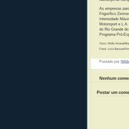
As empresas parce
Frigorífico Zimme
Intensidade Máxi
Motorsport e L.A.
do Rio Grande do 
Programa Pró-Esp
Texto: Niltão Amaral/Bl
Fotos: Luca Bassani/Po
Postado por
Nilt
Nenhum comen
Postar um come