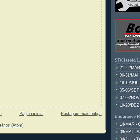
ST/Classic/1
21-22/MAR
30-31/MAI 
18-19/JUL 
05-06/SET 
07-08/NOV
19-20/DEZ 
e
Página inicial
Postagem mais antiga
Endurance R
14/MAR - 
tários (Atom)
09/MAI - S
04/JUL - T