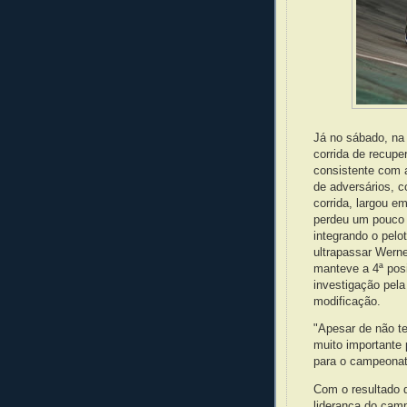
Já no sábado, na
corrida de recupe
consistente com 
de adversários, c
corrida, largou em
perdeu um pouco 
integrando o pelot
ultrapassar Wern
manteve a 4ª posi
investigação pela
modificação.
"Apesar de não te
muito importante
para o campeonato
Com o resultado d
liderança do cam