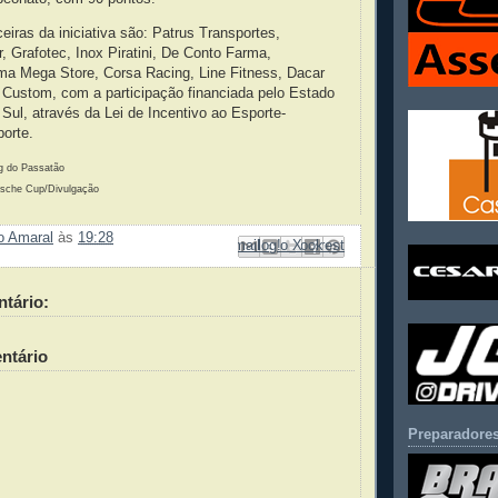
iras da iniciativa são: Patrus Transportes,
r, Grafotec, Inox Piratini, De Conto Farma,
ma Mega Store, Corsa Racing, Line Fitness, Dacar
 Custom, com a participação financiada pelo Estado
Sul, através da Lei de Incentivo ao Esporte-
orte.
og do Passatão
rsche Cup/Divulgação
ão Amaral
às
19:28
Enviar por e-mail
Compartilhar no Facebook
Compartilhar com o Pinterest
Postar no blog!
Compartilhar no X
tário:
ntário
Preparadores