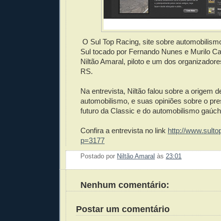
O Sul Top Racing, site sobre automobilism
Sul tocado por Fernando Nunes e Murilo Car
Niltão Amaral, piloto e um dos organizador
RS.
Na entrevista, Niltão falou sobre a origem d
automobilismo, e suas opiniões sobre o pr
futuro da Classic e do automobilismo gaúcho
Confira a entrevista no link
http://www.sulto
p=3177
Postado por
Niltão Amaral
às
23:01
Enviar 
Compar
Compar
Po
Co
Nenhum comentário:
Postar um comentário