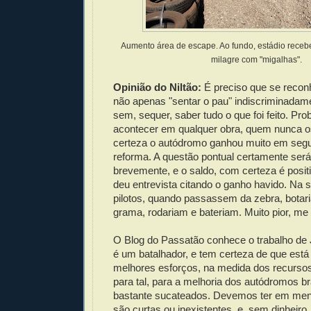
Aumento área de escape. Ao fundo, estádio recebeu
milagre com "migalhas".
Opinião do Niltão:
É preciso que se recon
não apenas "sentar o pau" indiscriminadam
sem, sequer, saber tudo o que foi feito. P
acontecer em qualquer obra, quem nunca 
certeza o autódromo ganhou muito em seg
reforma. A questão pontual certamente será
brevemente, e o saldo, com certeza é posi
deu entrevista citando o ganho havido. Na si
pilotos, quando passassem da zebra, botar
grama, rodariam e bateriam. Muito pior, me
O Blog do Passatão conhece o trabalho de 
é um batalhador, e tem certeza de que está
melhores esforços, na medida dos recurso
para tal, para a melhoria dos autódromos br
bastante sucateados. Devemos ter em men
são curtas ou inexistentes, e, sem dinheiro