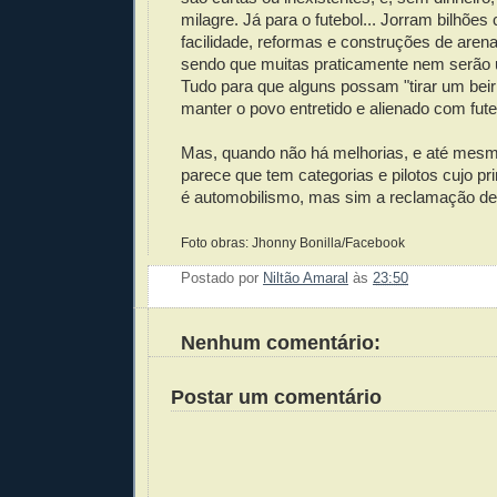
milagre. Já para o futebol... Jorram bilhõe
facilidade, reformas e construções de aren
sendo que muitas praticamente nem serão u
Tudo para que alguns possam "tirar um beir
manter o povo entretido e alienado com fute
Mas, quando não há melhorias, e até mes
parece que tem categorias e pilotos cujo pr
é automobilismo, mas sim a reclamação de
Foto obras: Jhonny Bonilla/Facebook
Postado por
Niltão Amaral
às
23:50
Enviar 
Compar
Compar
Po
Co
Nenhum comentário:
Postar um comentário