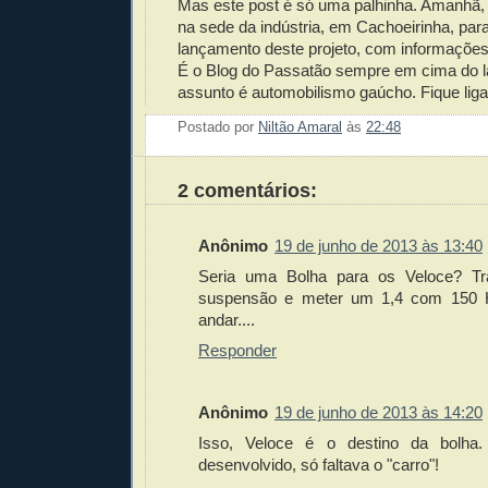
Mas este post é só uma palhinha. Amanhã, à
na sede da indústria, em Cachoeirinha, pa
lançamento deste projeto, com informações
É o Blog do Passatão sempre em cima do 
assunto é automobilismo gaúcho. Fique liga
Postado por
Niltão Amaral
às
22:48
Enviar 
Compar
Compar
Po
Co
2 comentários:
Anônimo
19 de junho de 2013 às 13:40
Seria uma Bolha para os Veloce? T
suspensão e meter um 1,4 com 150 HP
andar....
Responder
Anônimo
19 de junho de 2013 às 14:20
Isso, Veloce é o destino da bolha
desenvolvido, só faltava o "carro"!