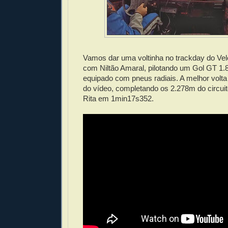
Vamos dar uma voltinha no trackday do Vel
com Niltão Amaral, pilotando um Gol GT 1.8
equipado com pneus radiais. A melhor volta 
do vídeo, completando os 2.278m do circui
Rita em 1min17s352.