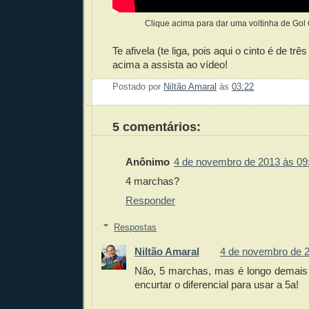
Clique acima para dar uma voltinha de Gol
Te afivela (te liga, pois aqui o cinto é de trê
acima a assista ao vídeo!
Postado por
Niltão Amaral
às
03:22
Enviar 
Compar
Compar
Po
Co
5 comentários:
Anônimo
4 de novembro de 2013 às 09
4 marchas?
Responder
Respostas
Niltão Amaral
4 de novembro de 2
Não, 5 marchas, mas é longo demais p
encurtar o diferencial para usar a 5a!