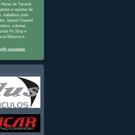
2 Horas de Tarumã
rista e repórter de
, trabalhos para
rbo, Speed Channel
rativo, colunas
jornal Pit Stop e
ncia Máxima e
rfil completo