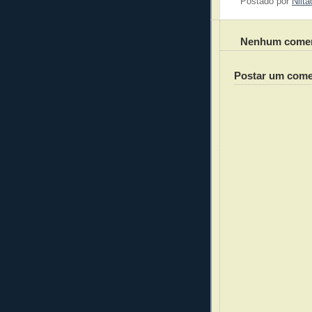
Postado por
Nilt
Nenhum comen
Postar um come