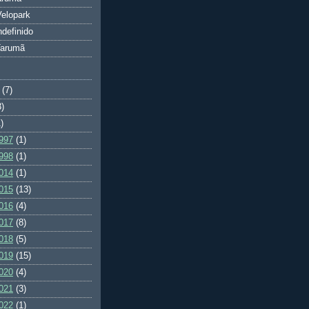
elopark
ndefinido
Tarumã
(7)
3)
)
997
(1)
998
(1)
014
(1)
015
(13)
016
(4)
017
(8)
018
(5)
019
(15)
020
(4)
021
(3)
022
(1)