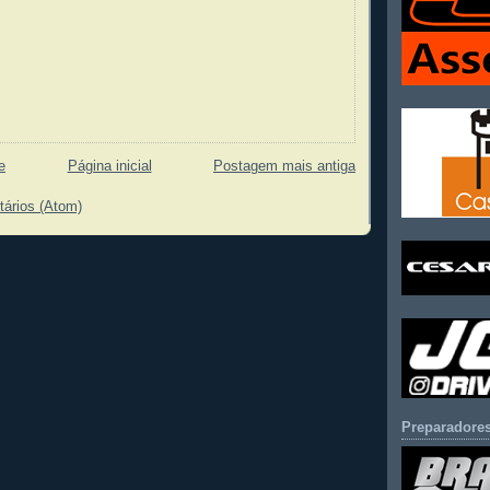
e
Página inicial
Postagem mais antiga
tários (Atom)
Preparadores