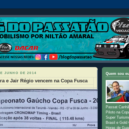
E JUNHO DE 2014
Quem sou e
ra e Jair Régio vencem na Copa Fusca
Passat Canhã
Piloto na Cop
Super Turism
Brasil e Gold
Horas de Gua