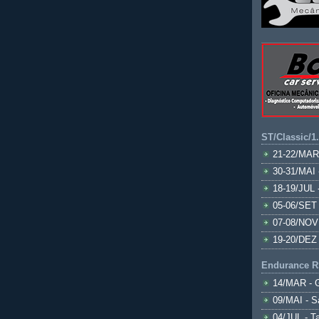
ST/Classic/1
21-22/MAR
30-31/MAI 
18-19/JUL 
05-06/SET 
07-08/NOV
19-20/DEZ 
Endurance R
14/MAR - 
09/MAI - S
04/JUL - T