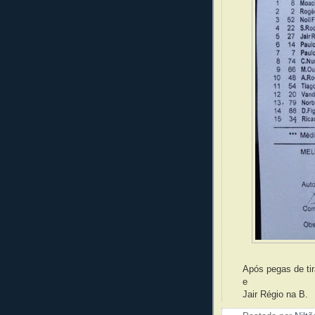
Após pegas de tir
e
Jair
Régio na B.