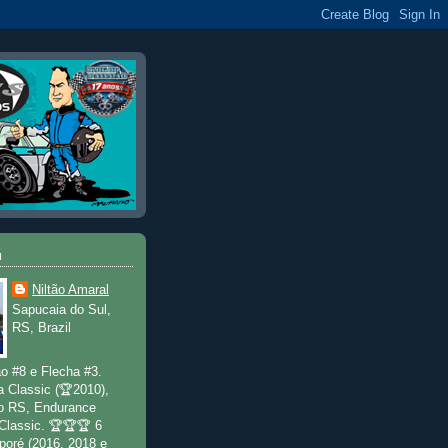
u
Niltão Amaral
Sapucaia do Sul,
RS, Brazil
o #8 e Flecha #3.
a Classic (🏆2010),
o RS, Endurance
 Classic. 🏆🏆🏆 6
poré (2016, 2018 e