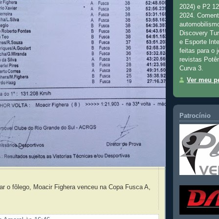
2024) e P2 1
2024. Comenta
automobilismo
Discovery Tu
e Esporte Inte
feitas para o 
revistas Potê
Curva 3.
Ver meu pe
Patrocínio
ar o fôlego, Moacir Fighera venceu na Copa Fusca A,