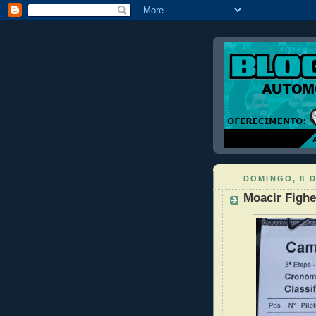
DOMINGO, 8 D
Moacir Fighe