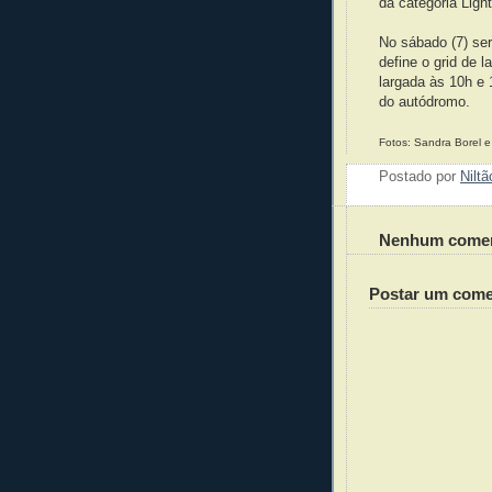
da categoria Ligh
No sábado (7) serã
define o grid de 
largada às 10h e
do autódromo.
Fotos: Sandra Borel e
Postado por
Nilt
Nenhum comen
Postar um come