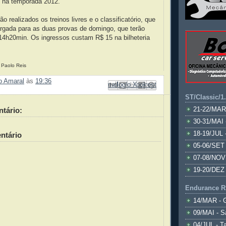
t na temporada 2012.
o realizados os treinos livres e o classificatório, que
largada para as duas provas de domingo, que terão
 14h20min. Os ingressos custam R$ 15 na bilheteria
 Paolo Reis
ão Amaral
às
19:36
Enviar por e-mail
Compartilhar no Facebook
Compartilhar com o Pinterest
Postar no blog!
Compartilhar no X
ST/Classic/1
tário:
21-22/MAR
30-31/MAI 
18-19/JUL 
ntário
05-06/SET 
07-08/NOV
19-20/DEZ 
Endurance R
14/MAR - 
09/MAI - S
04/JUL - T