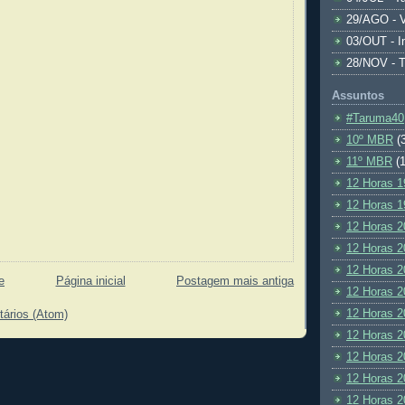
29/AGO - V
03/OUT - I
28/NOV - 
Assuntos
#Taruma40
10º MBR
(
11º MBR
(1
12 Horas 1
12 Horas 1
12 Horas 2
12 Horas 2
12 Horas 2
e
Página inicial
Postagem mais antiga
12 Horas 2
12 Horas 2
tários (Atom)
12 Horas 2
12 Horas 2
12 Horas 2
12 Horas 2