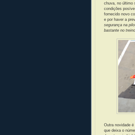
chuva, no último 
condições posívei
fornecido novo co
e por haver a pr
segurança na pil
bastante no trei
Outra novidade é
que deixa o númer