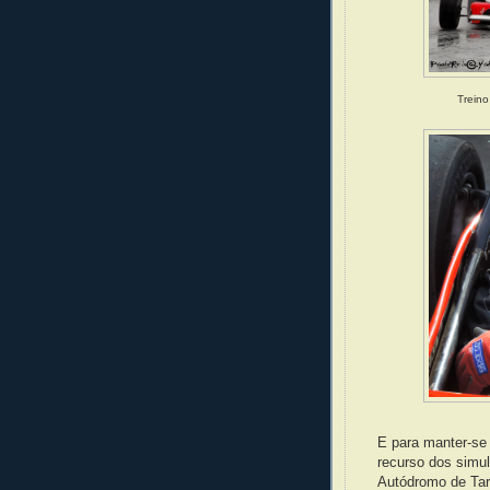
Treino
E para manter-se 
recurso dos simul
Autódromo de Tar