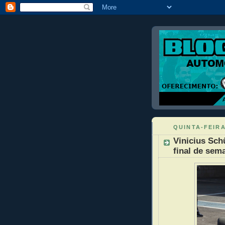
QUINTA-FEIRA
Vinicius Sch
final de sem