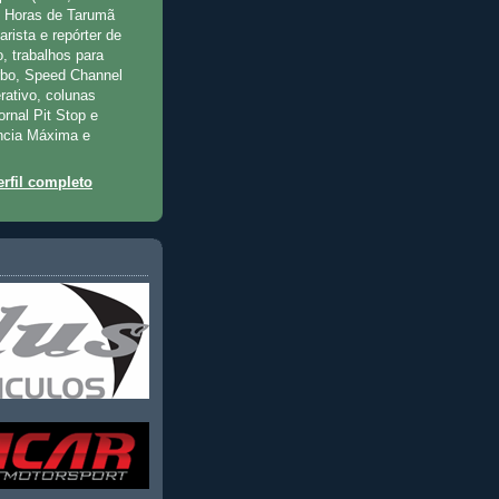
2 Horas de Tarumã
rista e repórter de
, trabalhos para
rbo, Speed Channel
rativo, colunas
jornal Pit Stop e
ncia Máxima e
rfil completo