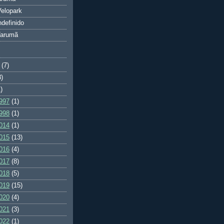
elopark
ndefinido
Tarumã
(7)
3)
)
997
(1)
998
(1)
014
(1)
015
(13)
016
(4)
017
(8)
018
(5)
019
(15)
020
(4)
021
(3)
022
(1)