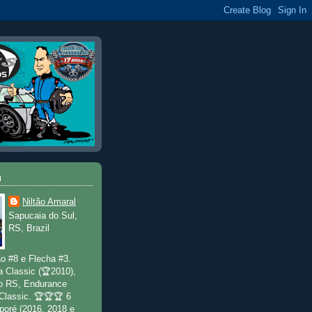
u
Niltão Amaral
Sapucaia do Sul,
RS, Brazil
o #8 e Flecha #3.
a Classic (🏆2010),
o RS, Endurance
 Classic. 🏆🏆🏆 6
poré (2016, 2018 e