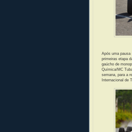
Após uma pausa r
primeiras etapa 
gaúcho de monopo
Química/MC Tubar
semana, para a re
Internacional de 