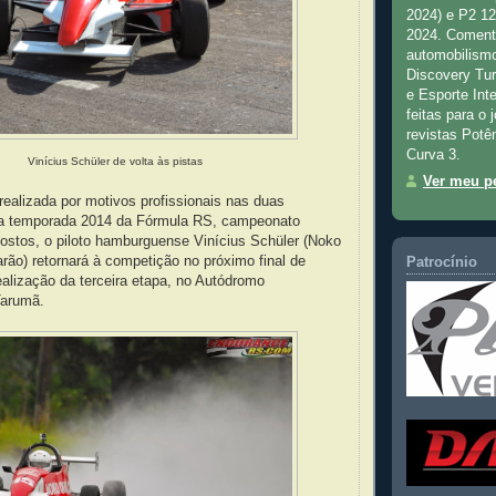
2024) e P2 1
2024. Comenta
automobilismo
Discovery Tu
e Esporte Inte
feitas para o 
revistas Potê
Curva 3.
Vinícius Schüler de volta às pistas
Ver meu pe
ealizada por motivos profissionais nas duas
da temporada 2014 da Fórmula RS, campeonato
stos, o piloto hamburguense Vinícius Schüler (Noko
ão) retornará à competição no próximo final de
Patrocínio
alização da terceira etapa, no Autódromo
Tarumã.