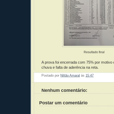
Resultado final
A prova foi encerrada com 75% por motivo 
chuva e falta de aderência na reta.
Postado por
Niltão Amaral
às
15:47
Enviar 
Compar
Compar
Po
Co
Nenhum comentário:
Postar um comentário