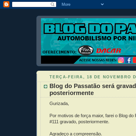
TERÇA-FEIRA, 18 DE NOVEMBRO D
Blog do Passatão será grava
posteriormente
Gurizada,
Por motivos de força maior, farei o Blog do
#111 gravado, posteriormente.
Agradeço a compreensão.