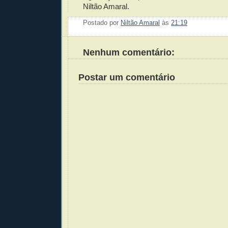
Niltão Amaral.
Postado por
Niltão Amaral
às
21:19
Enviar 
Compar
Compar
Po
Co
Nenhum comentário:
Postar um comentário