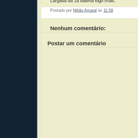
Largada da 1a bateria logo mais.
Postado por
Niltão Amaral
às
11:58
Enviar 
Compar
Compar
Po
Co
Nenhum comentário:
Postar um comentário