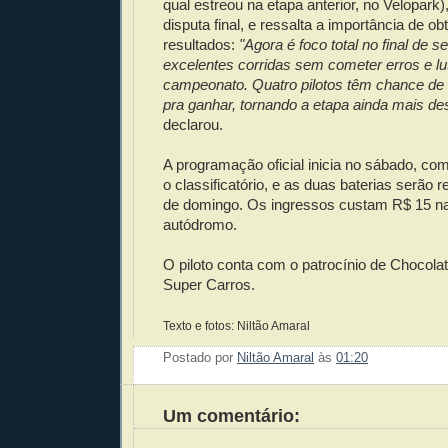
qual estreou na etapa anterior, no Velopark),
disputa final, e ressalta a importância de ob
resultados:
"Agora é foco total no final de 
excelentes corridas sem cometer erros e lut
campeonato. Quatro pilotos têm chance de g
pra ganhar, tornando a etapa ainda mais de
declarou.
A programação oficial inicia no sábado, com 
o classificatório, e as duas baterias serão
de domingo. Os ingressos custam R$ 15 na 
autódromo.
O piloto conta com o patrocínio de Chocola
Super Carros.
Texto e fotos: Niltão Amaral
Postado por
Niltão Amaral
às
01:20
Enviar 
Compar
Compar
Po
Co
Um comentário: