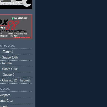
.4 RS 2026
 - Tarumã
- Guaporé/6h
- Tarumã
- Santa Cruz
 - Guaporé
- Classic/12h Tarumã
S 2026
Guaporé
anta Cruz
arumã