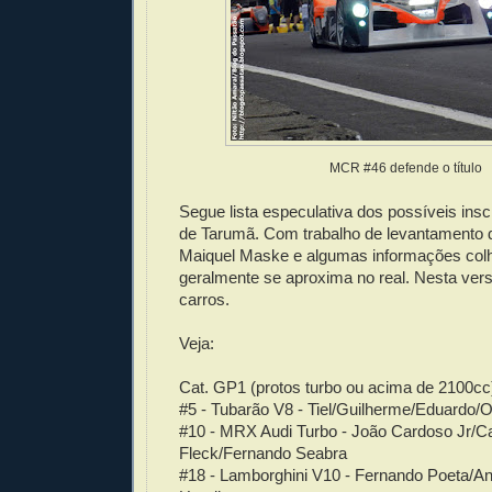
MCR #46 defende o título
Segue lista especulativa dos possíveis insc
de Tarumã. Com trabalho de levantamento d
Maiquel Maske e algumas informações colh
geralmente se aproxima no real. Nesta ver
carros.
Veja:
Cat. GP1 (protos turbo ou acima de 2100cc
#5 - Tubarão V8 - Tiel/Guilherme/Eduardo
#10 - MRX Audi Turbo - João Cardoso Jr/C
Fleck/Fernando Seabra
#18 - Lamborghini V10 - Fernando Poeta/A