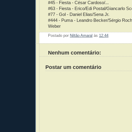
#45 - Fiesta - César Cardoso/...
#63 - Fiesta - Erico/Edi Postal/Giancarlo 
#77 - Gol - Daniel Elias/Sena Jr.
#444 - Puma - Leandro Becker/Sérgio Roch
Weber
Postado por
Niltão Amaral
às
12:44
Enviar 
Compar
Compar
Po
Co
Nenhum comentário:
Postar um comentário