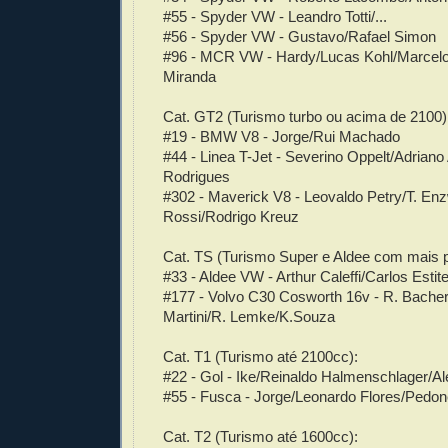
#55 - Spyder VW - Leandro Totti/...
#56 - Spyder VW - Gustavo/Rafael Simon
#96 - MCR VW - Hardy/Lucas Kohl/Marcel
Miranda
Cat. GT2 (Turismo turbo ou acima de 2100)
#19 - BMW V8 - Jorge/Rui Machado
#44 - Linea T-Jet - Severino Oppelt/Adriano
Rodrigues
#302 - Maverick V8 - Leovaldo Petry/T. Enzw
Rossi/Rodrigo Kreuz
Cat. TS (Turismo Super e Aldee com mais 
#33 - Aldee VW - Arthur Caleffi/Carlos Estit
#177 - Volvo C30 Cosworth 16v - R. Bacher
Martini/R. Lemke/K.Souza
Cat. T1 (Turismo até 2100cc):
#22 - Gol - Ike/Reinaldo Halmenschlager/A
#55 - Fusca - Jorge/Leonardo Flores/Pedo
Cat. T2 (Turismo até 1600cc):