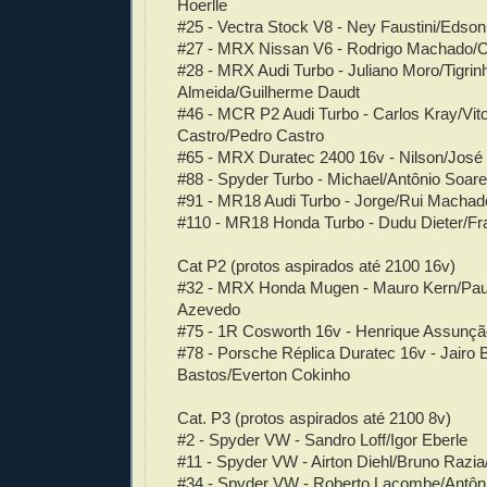
Hoerlle
#25 - Vectra Stock V8 - Ney Faustini/Edson
#27 - MRX Nissan V6 - Rodrigo Machado/C
#28 - MRX Audi Turbo - Juliano Moro/Tigrin
Almeida/Guilherme Daudt
#46 - MCR P2 Audi Turbo - Carlos Kray/Vit
Castro/Pedro Castro
#65 - MRX Duratec 2400 16v - Nilson/José 
#88 - Spyder Turbo - Michael/Antônio Soar
#91 - MR18 Audi Turbo - Jorge/Rui Macha
#110 - MR18 Honda Turbo - Dudu Dieter/Fr
Cat P2 (protos aspirados até 2100 16v)
#32 - MRX Honda Mugen - Mauro Kern/Paul
Azevedo
#75 - 1R Cosworth 16v - Henrique Assunçã
#78 - Porsche Réplica Duratec 16v - Jairo 
Bastos/Everton Cokinho
Cat. P3 (protos aspirados até 2100 8v)
#2 - Spyder VW - Sandro Loff/Igor Eberle
#11 - Spyder VW - Airton Diehl/Bruno Razia
#34 - Spyder VW - Roberto Lacombe/Antôni