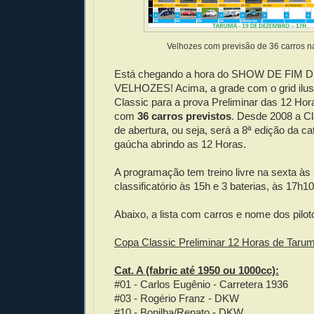
Velhozes com previsão de 36 carros n
Está chegando a hora do SHOW DE FIM
VELHOZES! Acima, a grade com o grid ilus
Classic para a prova Preliminar das 12 Ho
com
36 carros previstos
. Desde 2008 a Cl
de abertura, ou seja, será a 8ª edição da ca
gaúcha abrindo as 12 Horas.
A programação tem treino livre na sexta às
classificatório às 15h e 3 baterias, às 17h1
Abaixo, a lista com carros e nome dos pilot
Copa Classic Preliminar 12 Horas de Taru
Cat. A (fabric até 1950 ou 1000cc):
#01 - Carlos Eugênio - Carretera 1936
#03 - Rogério Franz - DKW
#10 - Bonilha/Renato - DKW