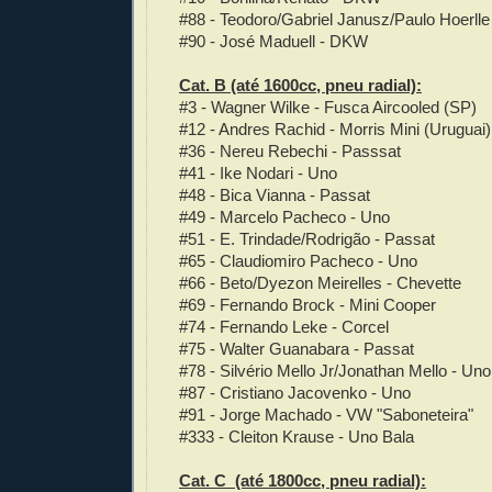
#88 - Teodoro/Gabriel Janusz/Paulo Hoerll
#90 - José Maduell - DKW
Cat. B (até 1600cc, pneu radial):
#3 - Wagner Wilke - Fusca Aircooled (SP)
#12 - Andres Rachid - Morris Mini (Uruguai)
#36 - Nereu Rebechi - Passsat
#41 - Ike Nodari - Uno
#48 - Bica Vianna - Passat
#49 - Marcelo Pacheco - Uno
#51 - E. Trindade/Rodrigão - Passat
#65 - Claudiomiro Pacheco - Uno
#66 - Beto/Dyezon Meirelles - Chevette
#69 - Fernando Brock - Mini Cooper
#74 - Fernando Leke - Corcel
#75 - Walter Guanabara - Passat
#78 - Silvério Mello Jr/Jonathan Mello - Uno
#87 - Cristiano Jacovenko - Uno
#91 - Jorge Machado - VW "Saboneteira"
#333 - Cleiton Krause - Uno Bala
Cat. C
(até 1800cc, pneu radial)
: