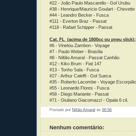
#22 - João Paulo Mascarello - Gol Urubu
#38 - Henrique/Maurício Goulart - Chevette
#44 - Leandro Becker - Fusca
#111 - Everton Braz - Passat
#118 - Rafael Schipper - Passat
Cat. FL
(acima de 1800cc ou pneu slick)
:
#6 - Vinetou Zambon - Voyage
#7 - Paulo Weber - Brasília
#8 - Niltão Amaral - Passat Canhão
#12 - Kiko Brum - Fiat 147
#13 - Tonho Sala - Fusca
#27 - Arthur Caleffi - Gol Sueca
#35 - Roberto Lacombe - Voyage Escorpiã
#55 - Leonardo Flores - Fusca
#58 - Diego Mariante - Passat
#71 - Giuliano Giacomazzi - Opala 6 cil.
Postado por
Niltão Amaral
às
00:56
Enviar 
Compar
Compar
Po
Co
Nenhum comentário: