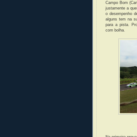
Campo Bom (Carli
justamente a ques
o desempenho de
alguns tem na s
para a pista. Pr
com bolha.
Na primeira prova