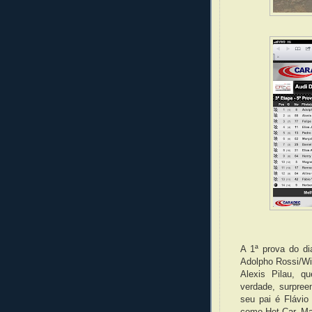
A 1ª prova do di
Adolpho Rossi/Wil
Alexis Pilau, 
verdade, surpree
seu pai é Flávio
como Hot Car, Mar