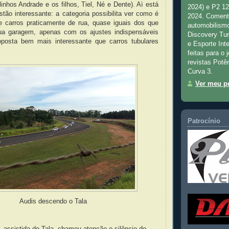
nhos Andrade e os filhos, Tiel, Né e Dente). Aì está
2024) e P2 1
tão interessante: a categoria possibilita ver como é
2024. Comenta
 carros praticamente de rua, quase iguais dos que
automobilismo
ua garagem, apenas com os ajustes indispensáveis
Discovery Tu
oposta bem mais interessante que carros tubulares
e Esporte Inte
feitas para o 
revistas Potê
Curva 3.
Ver meu pe
Patrocínio
Audis descendo o Tala
, assistida do Tala, chamou atenção o silêncio do