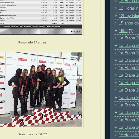
12 Horas d
12 Horas n
12h by Blo
15 anos do
1993
(1)
1a Etapa 2
Resultado 2ª prova
1a Etapa 2
1a Etapa 2
1a Etapa 2
1a Etapa 2
1a Etapa 2
1a Etapa 2
1a Etapa 2
1a Etapa 2
1a Etapa 2
1a Etapa 2
1a Etapa 2
1a Etapa 2
Bastidores da DTCC
1ª etapa S