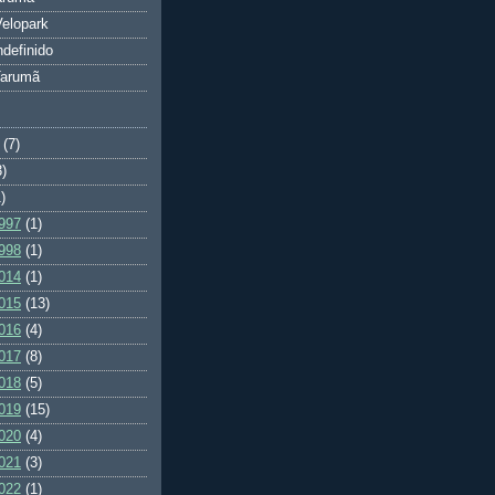
elopark
ndefinido
Tarumã
(7)
3)
)
997
(1)
998
(1)
014
(1)
015
(13)
016
(4)
017
(8)
018
(5)
019
(15)
020
(4)
021
(3)
022
(1)