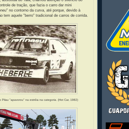
ontrole de tração, que fazia o carro dar mini
neu" no contorno da curva, até porque, devido à
ão tem aquele "berro" tradicional de carros de corrida.
io Pilau "apavorou" na estréia na categoria. (Hot Car, 1982)