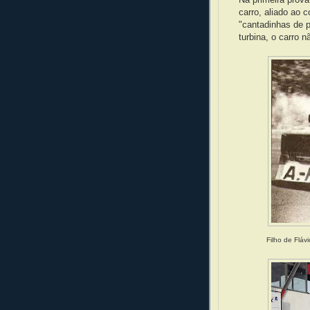
carro, aliado ao c
"cantadinhas de p
turbina, o carro n
Filho de Fláv