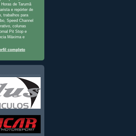
2 Horas de Tarumã
rista e repórter de
, trabalhos para
rbo, Speed Channel
rativo, colunas
jornal Pit Stop e
ncia Máxima e
rfil completo