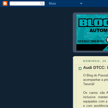
DOMINGO, 20 
Audi DTCC: 
O Blog do Passat
acompanhar a pri
Tarumã!
Os carros são A
inclusive mante
equipados com a 
e com assitênci