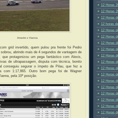
12 Horas 2
12 Horas 2
12 Horas d
12 horas d
12 Horas d
12 Horas d
Amorim x Vianna
12 Horas d
com grid invertido, quem pulou pra frente foi Pedro
12 Horas d
e sobrou, abrindo mais de 4 segundos de vantagem de
12 Horas d
, que protagonizou um pega fantástico com Alexis,
tivas de ultrapassagem, disputa com técnica, bonito
12 Horas d
l conseguiu segurar o ímpeto de Pilau, que fez a
12 Horas d
ida com 1:17,865. Outro bom pega foi de Wagner
12 Horas d
ianna, pela 10ª posição.
12 Horas d
12 Horas d
12 Horas d
12 Horas d
12 Horas d
12 Horas d