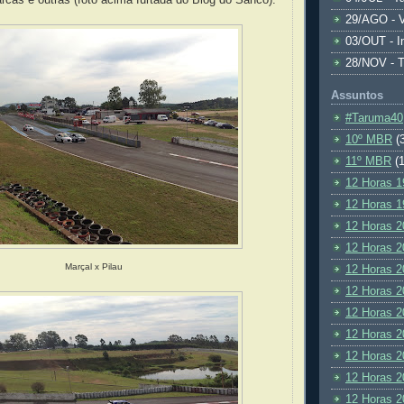
29/AGO - V
03/OUT - I
28/NOV - 
Assuntos
#Taruma40
10º MBR
(
11º MBR
(1
12 Horas 1
12 Horas 1
12 Horas 2
12 Horas 2
Marçal x Pilau
12 Horas 2
12 Horas 2
12 Horas 2
12 Horas 2
12 Horas 2
12 Horas 2
12 Horas 2