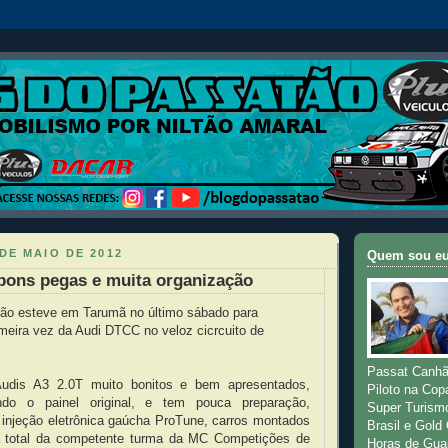
DE MAIO DE 2012
Quem sou e
bons pegas e muita organização
ão esteve em Tarumã no último sábado para
meira vez da Audi DTCC no veloz cicrcuito de
Passat Canhã
udis A3 2.0T muito bonitos e bem apresentados,
Piloto na Cop
ndo o painel original, e tem pouca preparação,
Super Turism
injeção eletrônica gaúcha ProTune, carros montados
Brasil e Gold
a total da competente turma da MC Competições de
Horas de Gua