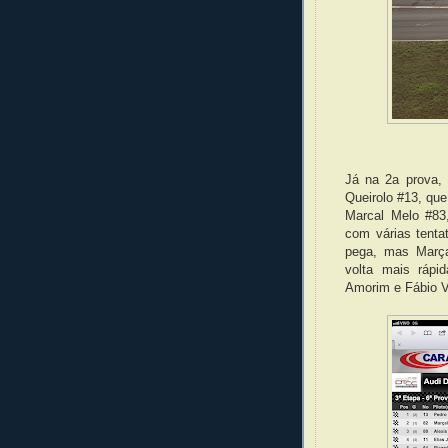
Já na 2a prova, 
Queirolo #13, qu
Marcal Melo #83
com várias tenta
pega, mas Marça
volta mais ráp
Amorim e Fábio V