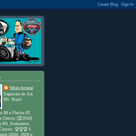
u
Niltão Amaral
Sapucaia do Sul,
RS, Brazil
o #8 e Flecha #3.
a Classic (🏆2010),
o RS, Endurance
 Classic. 🏆🏆🏆 6
poré (2016, 2018 e