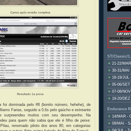
Carros após revisão completa
ST/Classic/1
21-22/MAR
30-31/MAI 
18-19/JUL 
05-06/SET 
07-08/NOV
Resultado 1a prova
19-20/DEZ 
a foi dominada pelo #8 (bonito número, hehehe), de
Endurance R
liams Farias, seguido a 0,6s pelo gaúcho e estreante
que surpreendeu muitos com seu desempenho. Na
14/MAR - 
ndeu para quem não sabia que ele é filho de peixe:
09/MAI - S
 Pilau, renomado piloto dos anos 80, em categorias
04/JUL - T
cas e outras (foto acima furtada do Blog do Sanco).