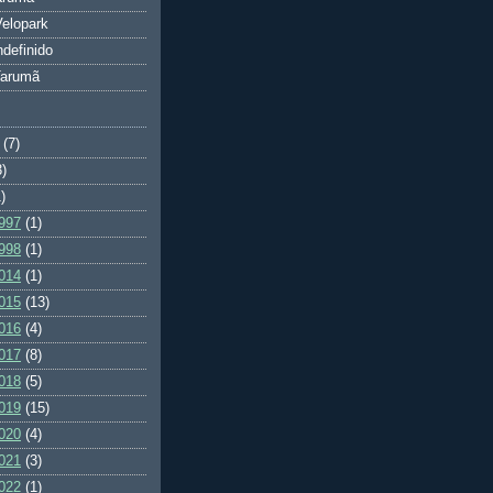
elopark
ndefinido
Tarumã
(7)
3)
)
997
(1)
998
(1)
014
(1)
015
(13)
016
(4)
017
(8)
018
(5)
019
(15)
020
(4)
021
(3)
022
(1)