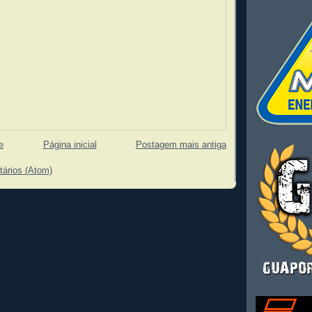
e
Página inicial
Postagem mais antiga
tários (Atom)