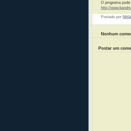
O programa pode s
http://www.bandrs
Postado por
Nilt
Nenhum comen
Postar um come