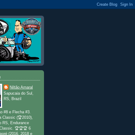
u
Niltão Amaral
Sapucaia do Sul,
RS, Brazil
o #8 e Flecha #3.
a Classic (🏆2010),
o RS, Endurance
 Classic. 🏆🏆🏆 6
poré (2016, 2018 e