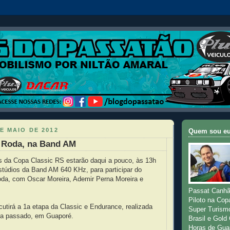
E MAIO DE 2012
Quem sou e
e Roda, na Band AM
s da Copa Classic RS estarão daqui a pouco, às 13h
stúdios da Band AM 640 KHz, para participar do
da, com Oscar Moreira, Ademir Perna Moreira e
Passat Canhã
Piloto na Cop
utirá a 1a etapa da Classic e Endurance, realizada
Super Turism
na passado, em Guaporé.
Brasil e Gold
Horas de Gua