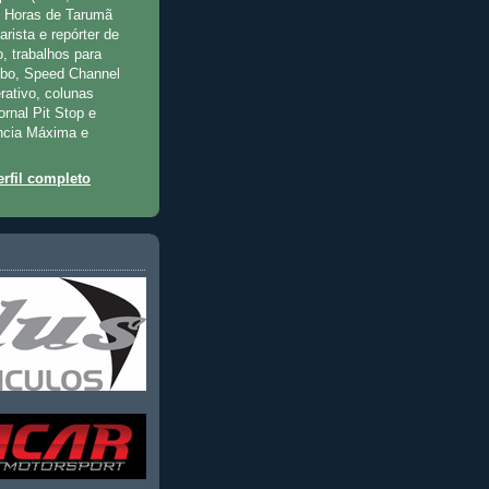
2 Horas de Tarumã
rista e repórter de
, trabalhos para
rbo, Speed Channel
rativo, colunas
jornal Pit Stop e
ncia Máxima e
rfil completo