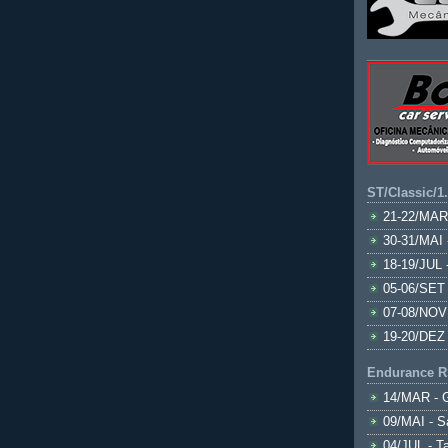
ST/Classic/1
21-22/MAR
30-31/MAI 
18-19/JUL 
05-06/SET 
07-08/NOV
19-20/DEZ 
Endurance R
14/MAR - 
09/MAI - S
04/JUL - T