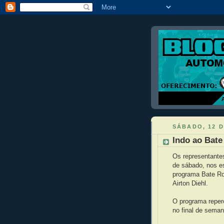
SÁBADO, 12 D
Indo ao Bat
Os representante
de sábado, nos e
programa Bate Ro
Airton Diehl.
O programa reperc
no final de sema