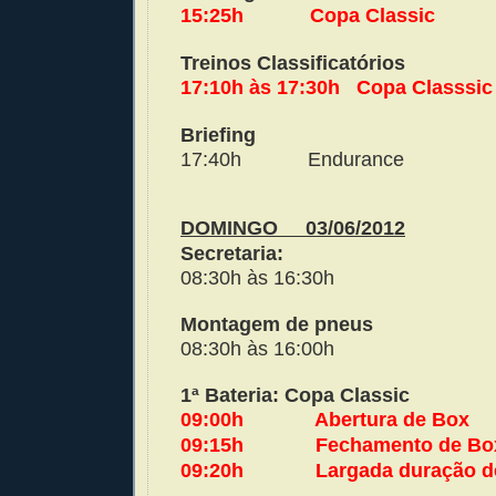
15:25h
Copa Classic
Treinos Classificatórios
17:10h às 17:30h
Copa Classsic
Briefing
17:40h
Endurance
DOMINGO
03/06/2012
Secretaria:
08:30h às 16:30h
Montagem de pneus
08:30h às 16:00h
1ª Bateria: Copa Classic
09:00h
Abertura de Box
09:15h
Fechamento de Bo
09:20h
Largada duração d