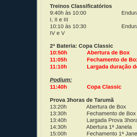
Treinos Classificatórios
9:40h às 10:00
Endur
I, II e III
10:10 ás 10:30
Endur
IV e V
2ª Bateria: Copa Classic
10:50h
Abertura de Box
11:05h
Fechamento de Bo
11:10h
Largada duração d
Podium:
11:40h
Copa Classic
Prova 3horas de Tarumã
13:20h
Abertura de Box
13:30h
Fechamento de Box
13:40h
Largada Prova 3hor
14:30h
Abertura 1ª Janela
15:00h
Fechamento 1ª Jane