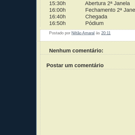
15:30h
Abertura 2ª Janela
16:00h
Fechamento 2ª Jane
16:40h
Chegada
16:50h
Pódium
Postado por
Niltão Amaral
às
20:11
Enviar 
Compar
Compar
Po
Co
Nenhum comentário:
Postar um comentário