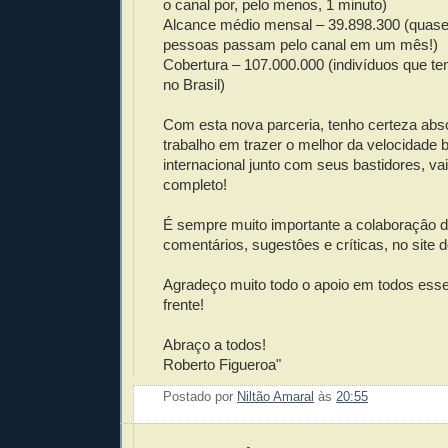
o canal por, pelo menos, 1 minuto)
Alcance médio mensal – 39.898.300 (quase
pessoas passam pelo canal em um mês!)
Cobertura – 107.000.000 (indivíduos que t
no Brasil)
Com esta nova parceria, tenho certeza abs
trabalho em trazer o melhor da velocidade br
internacional junto com seus bastidores, va
completo!
É sempre muito importante a colaboraçâo 
comentários, sugestôes e críticas, no site d
Agradeço muito todo o apoio em todos ess
frente!
Abraço a todos!
Roberto Figueroa"
Postado por
Niltão Amaral
às
20:55
Enviar 
Compar
Compar
Po
Co