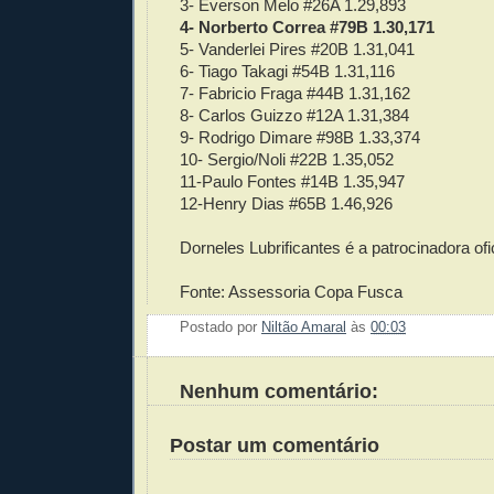
3- Everson Melo #26A 1.29,893
4- Norberto Correa #79B 1.30,171
5- Vanderlei Pires #20B 1.31,041
6- Tiago Takagi #54B 1.31,116
7- Fabricio Fraga #44B 1.31,162
8- Carlos Guizzo #12A 1.31,384
9- Rodrigo Dimare #98B 1.33,374
10- Sergio/Noli #22B 1.35,052
11-Paulo Fontes #14B 1.35,947
12-Henry Dias #65B 1.46,926
Dorneles Lubrificantes é a patrocinadora of
Fonte: Assessoria Copa Fusca
Postado por
Niltão Amaral
às
00:03
Enviar 
Compar
Compar
Po
Co
Nenhum comentário:
Postar um comentário