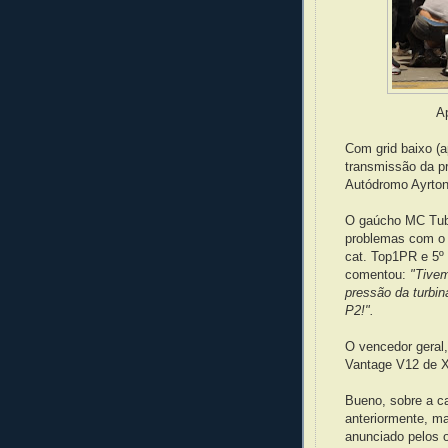
A
Com grid baixo (
transmissão da pr
Autódromo Ayrton
O gaúcho MC Tuba
problemas com o 
cat. Top1PR e 5º 
comentou:
"Tive
pressão da turbin
P2!".
O vencedor geral,
Vantage V12 de X
Bueno, sobre a ca
anteriormente, m
anunciado pelos o