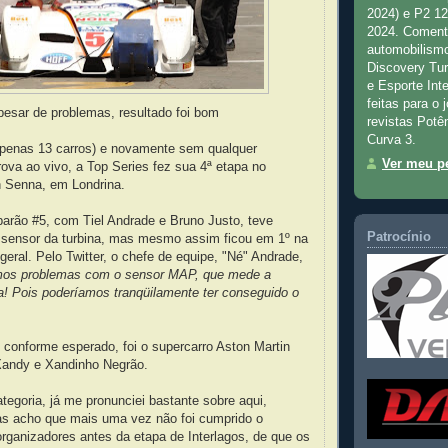
2024) e P2 1
2024. Comenta
automobilismo
Discovery Tu
e Esporte Inte
feitas para o 
pesar de problemas, resultado foi bom
revistas Potê
Curva 3.
apenas 13 carros) e novamente sem qualquer
Ver meu pe
ova ao vivo, a Top Series fez sua 4ª etapa no
 Senna, em Londrina.
rão #5, com Tiel Andrade e Bruno Justo, teve
Patrocínio
sensor da turbina, mas mesmo assim ficou em 1º na
geral. Pelo Twitter, o chefe de equipe, "Né" Andrade,
mos problemas com o sensor MAP, que mede a
a! Pois poderíamos tranqüilamente ter conseguido o
 conforme esperado, foi o supercarro Aston Martin
andy e Xandinho Negrão.
tegoria, já me pronunciei bastante sobre aqui,
as acho que mais uma vez não foi cumprido o
rganizadores antes da etapa de Interlagos, de que os