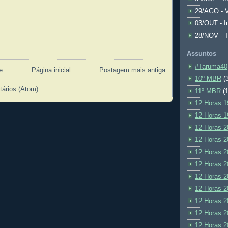
29/AGO - V
03/OUT - I
28/NOV - 
Assuntos
#Taruma40
e
Página inicial
Postagem mais antiga
10º MBR
(
tários (Atom)
11º MBR
(1
12 Horas 1
12 Horas 1
12 Horas 2
12 Horas 2
12 Horas 2
12 Horas 2
12 Horas 2
12 Horas 2
12 Horas 2
12 Horas 2
12 Horas 2