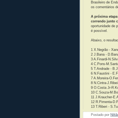
Brasileiro de E
os comentários d
A próxima etapa 
correndo junto
oportunidade de p
é possível.
Abaixo, o resulta
1 X.Negrão - Xan
2 J.Bana - 
3 A.Finardi-N.Silv
4 C.Pons-M.Sant
5 T.Andrade - B.J
6 N.Faustini - E.F
7 A.Moreira-O.
8 N.Cintra-J.Ribei
9 O.Costa Jr-R.Ko
10 C.Souza-M.Bo
11 J.Kraucher-E.
12 R.Pimenta-D.
13 T.Riberi - S.T
Postado por
Nilt