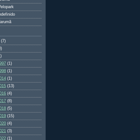
elopark
ndefinido
Tarumã
(7)
3)
)
997
(1)
998
(1)
014
(1)
015
(13)
016
(4)
017
(8)
018
(5)
019
(15)
020
(4)
021
(3)
022
(1)