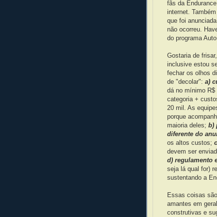
fãs da Endurance 
internet. Também 
que foi anunciad
não ocorreu. Hav
do programa Auto
Gostaria de frisa
inclusive estou s
fechar os olhos 
de "decolar":
a) c
dá no mínimo R$ 
categoria + custo
20 mil. As equipe
porque acompanho
maioria deles;
b)
diferente do an
os altos custos;
devem ser enviad
d) regulamento e
seja lá qual for)
sustentando a En
Essas coisas são
amantes em geral
construtivas e s