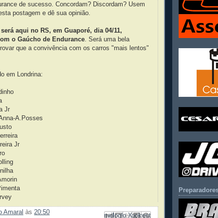
ndurance de sucesso. Concordam? Discordam? Usem
esta postagem e dê sua opinião.
será aqui no RS, em Guaporé, dia 04/11,
 com o Gaúcho de Endurance
. Será uma bela
rovar que a convivência com os carros "mais lentos"
do em Londrina:
dinho
D.Bana
a Jr
Anna-A.Posses
usto
erreira
Ferreira Jr
ro
lling
nilha
Amorin
Pimenta
Preparadores
urvey
ão Amaral
às
20:50
Enviar por e-mail
Compartilhar no Facebook
Compartilhar com o Pinterest
Postar no blog!
Compartilhar no X