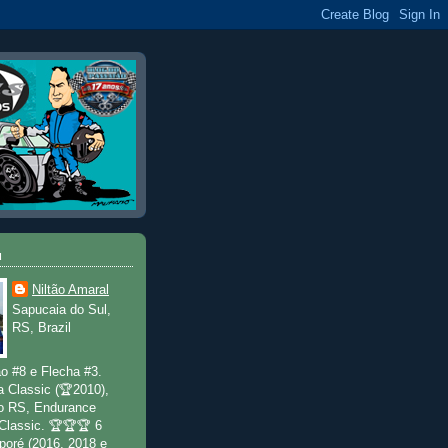
u
Niltão Amaral
Sapucaia do Sul,
RS, Brazil
o #8 e Flecha #3.
a Classic (🏆2010),
o RS, Endurance
 Classic. 🏆🏆🏆 6
poré (2016, 2018 e