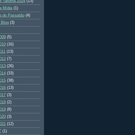
e Tarumã 2024
(13)
a Mídia
(1)
g do Passatão
(4)
 Blog
(3)
009
(5)
010
(16)
011
(13)
012
(7)
013
(26)
014
(33)
015
(38)
016
(13)
017
(3)
018
(2)
019
(8)
020
(3)
021
(12)
T
(1)