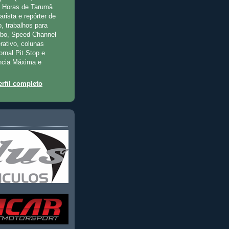
2 Horas de Tarumã
rista e repórter de
, trabalhos para
rbo, Speed Channel
rativo, colunas
jornal Pit Stop e
ncia Máxima e
rfil completo