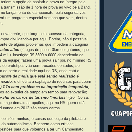
teriam a opção de assistir a prova na íntegra pela
a transmissão de 1 hora de prova ao vivo pela Band,
a no lançamento do campeonato, pela segunda vez
erá um programa especial semana que vem, dentro
+.
r, novamente, que torço pelo sucesso da categoria,
empre divulgando-a por aqui. Porém, não é possível
diante de alguns problemas que impedem a categoria
ustos altos
(2 jogos de pneus 0km obrigatórios, que
4 mil + inscrição R$ 3500 a 6000 dependendo da
s da equipe) fazem uma prova sair por, no mínimo R$
s de protótipos vão com trocados contados, sei
 de perto a realidade aqui no RS, onde está a
 pacote de mídia que está sendo realizado é
unciado
, e dificulta a captação de recursos para cobrir
c) GTs com problemas na importação temporária
,
os ao exterior de tempo em tempo para renovação;
xclui os carros de turismo "mortais"
(Gol, Corsa,
 restringe demais as opções, aqui no RS quem está
durance em 2012 são esses carros.
 opiniões minhas, e coisas que ouço da pilotada e
 do automobilismo. Encarem como críticas
ugestões para que voltemos a ter um Campeonato