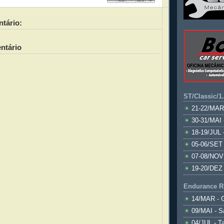
tário:
ntário
ST/Classic/1
21-22/MAR
30-31/MAI 
18-19/JUL 
05-06/SET 
07-08/NOV
19-20/DEZ 
Endurance R
14/MAR - 
09/MAI - S
04/JUL - T