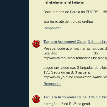
hehehehehehehehhehehe
Bons tempos de Gaiola na PUCRS... 199
Era barro até dentro das orelhas !!!!!
Responder
Taquara Automóvel Clube
3 de outubr
Pessoal pode acompanhar as notícias d
Site/Blog 
http://www.taquaraautomovelclube.blogs
segue um vídeo das 3 largadas do pilot
199. Segundo na B, 3 na geral.
http://www.youtube.com/watch?v=twHx
Responder
Taquara Automóvel Clube
3 de outubr
correção.. 1º na B, 3º na geral.