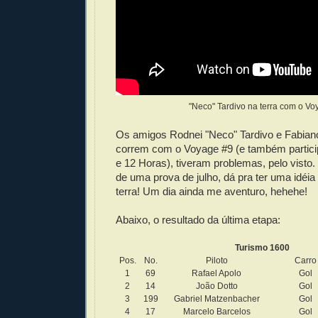
"Neco" Tardivo na terra com o Vo
Os amigos Rodnei "Neco" Tardivo e Fabiano
correm com o Voyage #9 (e também partic
e 12 Horas), tiveram problemas, pelo visto
de uma prova de julho, dá pra ter uma idéia
terra! Um dia ainda me aventuro, hehehe!
Abaixo, o resultado da última etapa:
Turismo 1600
Pos.
No.
Piloto
Carro
1
69
Rafael Apolo
Gol
2
14
João Dotto
Gol
3
199
Gabriel Matzenbacher
Gol
4
17
Marcelo Barcelos
Gol