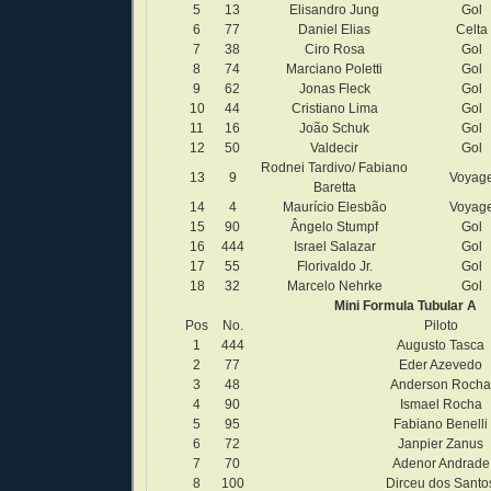
5
13
Elisandro Jung
Gol
6
77
Daniel Elias
Celta
7
38
Ciro Rosa
Gol
8
74
Marciano Poletti
Gol
9
62
Jonas Fleck
Gol
10
44
Cristiano Lima
Gol
11
16
João Schuk
Gol
12
50
Valdecir
Gol
Rodnei Tardivo/ Fabiano
13
9
Voyag
Baretta
14
4
Maurício Elesbão
Voyag
15
90
Ângelo Stumpf
Gol
16
444
Israel Salazar
Gol
17
55
Florivaldo Jr.
Gol
18
32
Marcelo Nehrke
Gol
Mini Formula Tubular A
Pos
No.
Piloto
1
444
Augusto Tasca
2
77
Eder Azevedo
3
48
Anderson Rocha
4
90
Ismael Rocha
5
95
Fabiano Benelli
6
72
Janpier Zanus
7
70
Adenor Andrade
8
100
Dirceu dos Santo