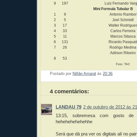
9
197
Luiz Fernando Var
Mini Formula Tubular B
1
9
Antonio Rambor
2
5
Joel Schmidt
3
17
Walter Rodrigue
4
33
Carlos Ferreira
5
11
Marcos Sitasca
6
131
Ricardo Pasqual
7
26
Rodrigo Medina
Adilson Ribeiro
8
53
Foto: TAC
Postado por
Niltão Amaral
às
20:36
Enviar 
Compar
Compar
Po
Co
4 comentários:
LANDAU 79
2 de outubro de 2012 às 2
13:15, sobremesa com gosto de p
hehehehehehehhe
Será que dá pra ver os digitais alí no pain