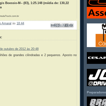
gis Boessio-M-- (83), 1:25.148 (média de: 130,22
ta
mulaTruck.com.br
ão Amaral
às
18:44
Enviar por e-mail
Compartilhar no Facebook
Compartilhar com o Pinterest
Postar no blog!
Compartilhar no X
o:
de outubro de 2012 às 20:48
hões de grandes cilindradas e 2 pequenos. Aposto no
Preparadores