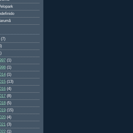
elopark
ndefinido
Tarumã
(7)
3)
)
997
(1)
998
(1)
014
(1)
015
(13)
016
(4)
017
(8)
018
(5)
019
(15)
020
(4)
021
(3)
022
(1)