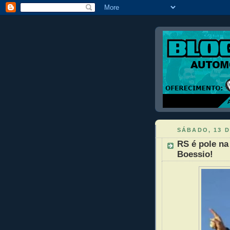
SÁBADO, 13 
RS é pole n
Boessio!