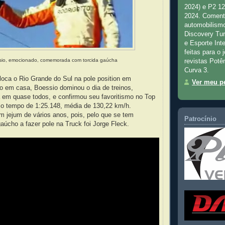
2024) e P2 1
2024. Comenta
automobilismo
Discovery Tu
e Esporte Inte
feitas para o 
io, emocionado, comemorada com torcida gaúcha
revistas Potê
Curva 3.
loca o Rio Grande do Sul na pole position em
Ver meu pe
o em casa, Boessio dominou o dia de treinos,
 em quase todos, e confirmou seu favoritismo no Top
u o tempo de 1:25.148, média de 130,22 km/h.
 jejum de vários anos, pois, pelo que se tem
Patrocínio
gaúcho a fazer pole na Truck foi Jorge Fleck.