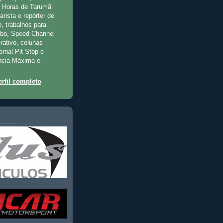
2 Horas de Tarumã
rista e repórter de
, trabalhos para
rbo, Speed Channel
rativo, colunas
jornal Pit Stop e
ncia Máxima e
rfil completo