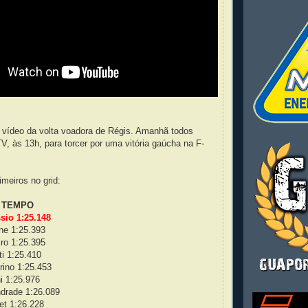
o vídeo da volta voadora de Régis. Amanhã todos
V, às 13h, para torcer por uma vitória gaúcha na F-
imeiros no grid:
s) TEMPO
sio 1:25.148
one 1:25.393
ro 1:25.395
ti 1:25.410
irino 1:25.453
ni 1:25.976
ndrade 1:26.089
et 1:26.228