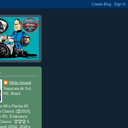
u
Niltão Amaral
Sapucaia do Sul,
RS, Brazil
o #8 e Flecha #3.
a Classic (🏆2010),
o RS, Endurance
 Classic. 🏆🏆🏆 6
poré (2016, 2018 e