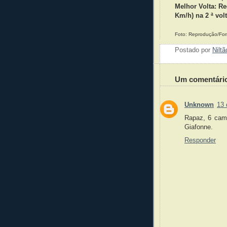
Melhor Volta: Re
Km/h) na 2 ª vol
Foto: Reprodução/For
Postado por
Nilt
Um comentári
Unknown
13 
Rapaz, 6 cami
Giafonne.
Responder