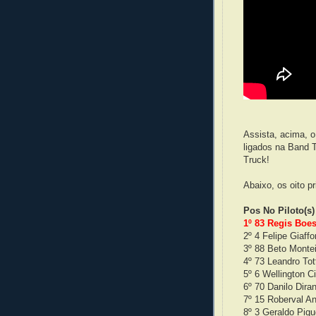
Assista, acima, 
ligados na Band T
Truck!
Abaixo, os oito pr
Pos No Piloto(
1º 83 Regis Boes
2º 4 Felipe Giaff
3º 88 Beto Montei
4º 73 Leandro Tot
5º 6 Wellington C
6º 70 Danilo Dira
7º 15 Roberval A
8º 3 Geraldo Piqu