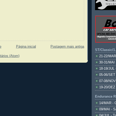
e
Página inicial
Postagem mais antiga
ST/Classic/1
tários (Atom)
21-22/MAR
30-31/MAI 
18-19/JUL 
05-06/SET 
07-08/NOV
19-20/DEZ 
Endurance R
14/MAR - 
09/MAI - S
04/JUL - T