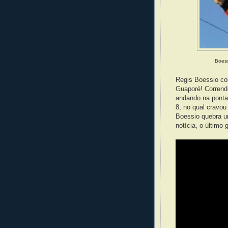
Boess
Regis Boessio co
Guaporé! Corrend
andando na ponta
8, no qual cravo
Boessio quebra um
notícia, o último 