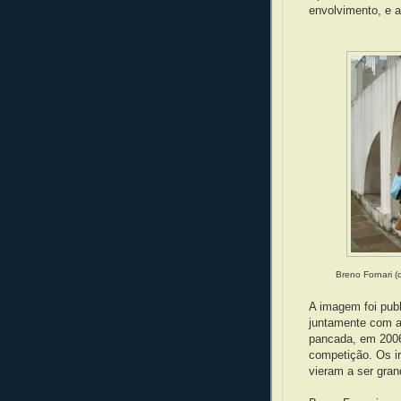
envolvimento, e a
Breno Fornari (
A imagem foi publ
juntamente com a
pancada, em 2006
competição. Os i
vieram a ser gra