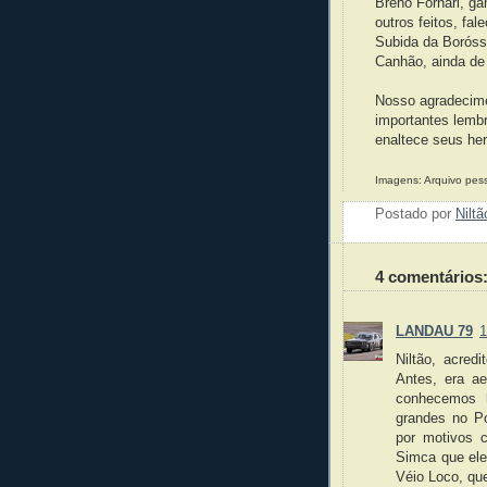
Breno Fornari, ga
outros feitos, fa
Subida da Boróssi
Canhão, ainda de 
Nosso agradecime
importantes lembr
enaltece seus her
Imagens: Arquivo pess
Postado por
Nilt
4 comentários
LANDAU 79
1
Niltão, acred
Antes, era ae
conhecemos 
grandes no Po
por motivos c
Simca que ele
Véio Loco, q