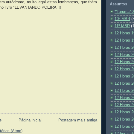
 era autódromo, muito legal estas lembranças, que tbém
Assuntos
 no livro "LEVANTANDO POEIRA !!!
#Taruma40
10º MBR
(
11º MBR
(1
12 Horas 1
12 Horas 1
12 Horas 2
12 Horas 2
12 Horas 2
12 Horas 2
12 Horas 2
12 Horas 2
12 Horas 2
12 Horas 2
12 Horas 2
12 Horas 2
12 Horas 2
e
Página inicial
Postagem mais antiga
12 Horas d
tários (Atom)
12 horas d