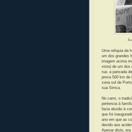
Ân
Uma relíquia da h
um dos grandes h
imagem acima mos
visto) de um dos
rua: a pancada de
prova 500 km de P
zona sul de Port
sua Simca.
No carro, o trad
pertencia à famíli
fazia alusão à co
que foi inaugurad
ano em que as cor
devido aos aciden
Apesar disto, era