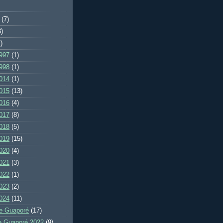
(7)
3)
)
997
(1)
998
(1)
014
(1)
015
(13)
016
(4)
017
(8)
018
(5)
019
(15)
020
(4)
021
(3)
022
(1)
023
(2)
024
(11)
e Guaporé
(17)
e Guaporé 2022
(9)