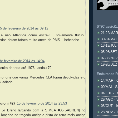
ST/Classic/1
5 de fevereiro de 2014 às 09:12
21-22/MAR
c e não Atlantica como escrevi... novamente flutuou
30-31/MAI 
dedos deram faísca muito antes do PMS... hehehehe
18-19/JUL 
05-06/SET 
07-08/NOV
de fevereiro de 2014 às 14:04
19-20/DEZ 
rcuito de terra até 1976 Landau 79.
Endurance R
rio forte que várias Mercedes CLA foram devolvidas e o
14/MAR - 
i adiado.
09/MAI - S
04/JUL - T
29/AGO - V
gioni #27
15 de fevereiro de 2014 às 23:53
03/OUT - I
o Sr Breno largando com a SIMCA #35(SABREN) no
28/NOV - 
Joaçaba no traçado antigo a pista de terra mais antiga