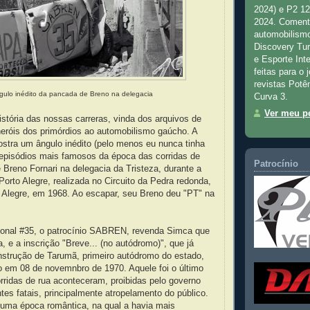
2024) e P2 1
2024. Comenta
automobilismo
Discovery Tu
e Esporte Inte
feitas para o 
revistas Potê
gulo inédito da pancada de Breno na delegacia
Curva 3.
Ver meu pe
istória das nossas carreras, vinda dos arquivos de
eróis dos primórdios ao automobilismo gaúcho. A
tra um ângulo inédito (pelo menos eu nunca tinha
 episódios mais famosos da época das corridas de
Patrocínio
 Breno Fornari na delegacia da Tristeza, durante a
orto Alegre, realizada no Circuito da Pedra redonda,
o Alegre, em 1968. Ao escapar, seu Breno deu "PT" na
icional #35, o patrocínio SABREN, revenda Simca que
a, e a inscrição "Breve... (no autódromo)", que já
nstrução de Tarumã, primeiro autódromo do estado,
o em 08 de novemnbro de 1970. Aquele foi o último
ridas de rua aconteceram, proibidas pelo governo
tes fatais, principalmente atropelamento do público.
 uma época romântica, na qual a havia mais