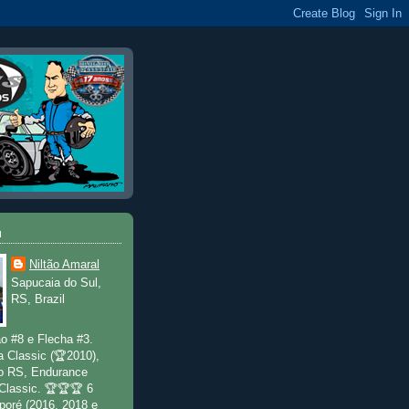
u
Niltão Amaral
Sapucaia do Sul,
RS, Brazil
o #8 e Flecha #3.
a Classic (🏆2010),
o RS, Endurance
 Classic. 🏆🏆🏆 6
poré (2016, 2018 e