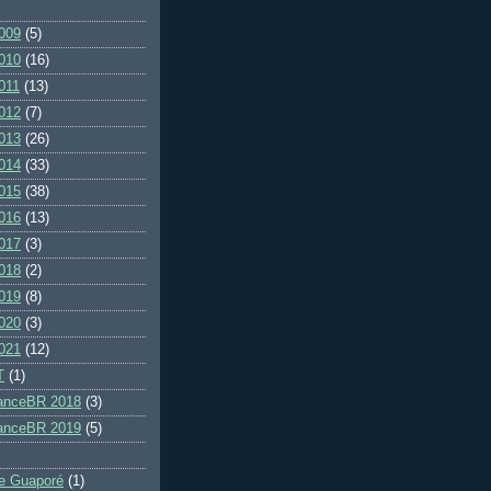
009
(5)
010
(16)
011
(13)
012
(7)
013
(26)
014
(33)
015
(38)
016
(13)
017
(3)
018
(2)
019
(8)
020
(3)
021
(12)
T
(1)
ranceBR 2018
(3)
ranceBR 2019
(5)
e Guaporé
(1)