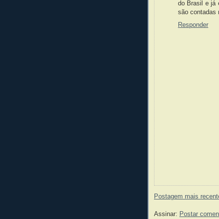
do Brasil e já
são contadas
Responder
Postagem mais recent
Assinar:
Postar comen