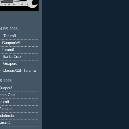
.4 RS 2026
 - Tarumã
- Guaporé/6h
- Tarumã
- Santa Cruz
 - Guaporé
- Classic/12h Tarumã
S 2026
Guaporé
anta Cruz
arumã
elopark
ndefinido
Tarumã