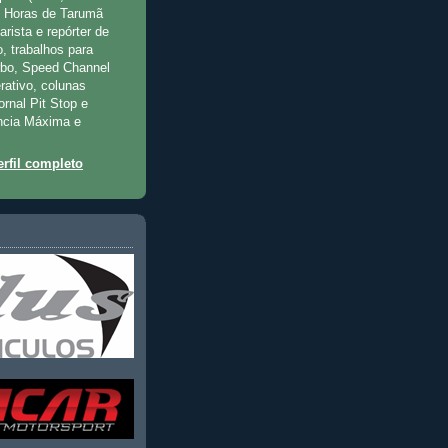
2 Horas de Tarumã
rista e repórter de
, trabalhos para
rbo, Speed Channel
rativo, colunas
jornal Pit Stop e
ncia Máxima e
rfil completo