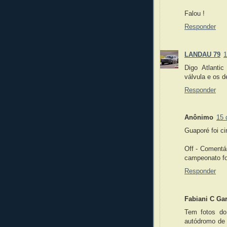
Falou !
Responder
LANDAU 79
1
Digo Atlanti
válvula e os 
Responder
Anônimo
15 
Guaporé foi ci
Off - Comentá
campeonato fo
Responder
Fabiani C Gar
Tem fotos d
autódromo de 