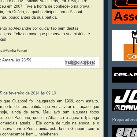
nhador da I Mil Milhas Brasileiras, em 1956, entre
leceu em 2007. Tive a honra de conhecê-lo na prova I
a, em Osório, da qual participei com o Passat
rua, pouco antes da sua partida.
nto ao Alexandre por cuidar tão bem destas
anças. Feliz do povo que preserva a sua história e
óis!
oal/Família Fornari
ão Amaral
às
23:59
Enviar por e-mail
Compartilhar no Facebook
Compartilhar com o Pinterest
Postar no blog!
Compartilhar no X
:
5 de fevereiro de 2014 às 09:10
ito que Guaporé foi inaugurado em 1969, com asfalto.
roporto de terra batida que vei a virar o traçado que
hoje, ainda de terra. Meu avô tem algumas fotos
sto do Padrinho, que era Atlantica e agora é Ipiranga
Preparadores
omerciais atuais... Ele corria de tudo na época, e o
 usava com o Postal ainda esta lá em Guaporé, com o
ue conhecemos bem... heheheheh