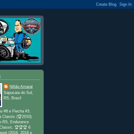
u
Niltão Amaral
Sapucaia do Sul,
RS, Brazil
o #8 e Flecha #3.
a Classic (🏆2010),
o RS, Endurance
 Classic. 🏆🏆🏆 6
poré (2016, 2018 e