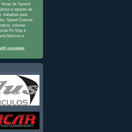
2 Horas de Tarumã
rista e repórter de
, trabalhos para
rbo, Speed Channel
rativo, colunas
jornal Pit Stop e
ncia Máxima e
rfil completo