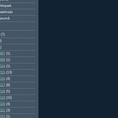
elopark
ndefinido
Tarumã
(7)
3)
)
997
(1)
998
(1)
014
(1)
015
(13)
016
(4)
017
(8)
018
(5)
019
(15)
020
(4)
021
(3)
022
(1)