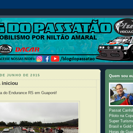
DE JUNHO DE 2015
Quem sou e
 iniciou
apa do Endurance RS em Guaporé!
Passat Canhã
Piloto na Cop
Super Turism
Brasil e Gold
Horas de Gua