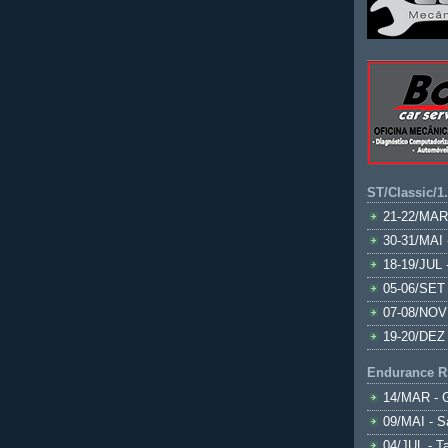
ST/Classic/1
21-22/MAR
30-31/MAI 
18-19/JUL 
05-06/SET 
07-08/NOV
19-20/DEZ 
Endurance R
14/MAR - 
09/MAI - S
04/JUL - T