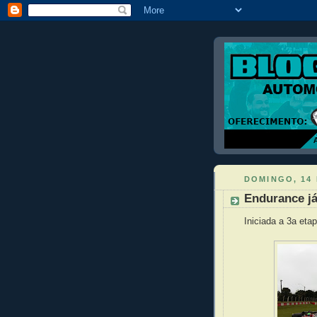
DOMINGO, 14 
Endurance já
Iniciada a 3a et