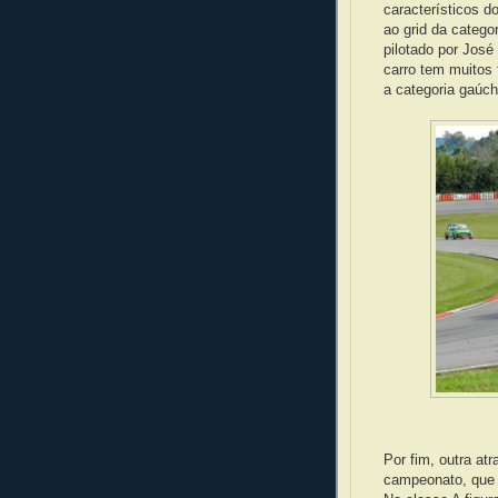
característicos d
ao grid da catego
pilotado por José
carro tem muitos 
a categoria gaúch
Por fim, outra at
campeonato, que 