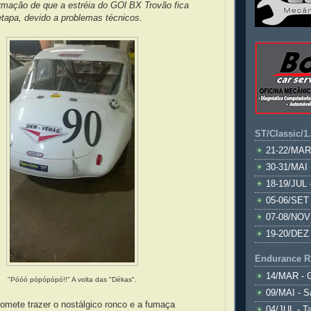
rmação de que a estréia do GOl BX Trovão fica
etapa, devido a problemas técnicos.
ST/Classic/1
21-22/MAR
30-31/MAI 
18-19/JUL 
05-06/SET 
07-08/NOV
19-20/DEZ 
Endurance R
14/MAR - 
"Póóó pópópópó!!" A volta das "Dékas".
09/MAI - S
omete trazer o nostálgico ronco e a fumaça
04/JUL - T