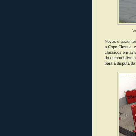
Ve
Novos e atraentes
a Copa Classic, 
clássicos em asf
do automobilismo
para a disputa da