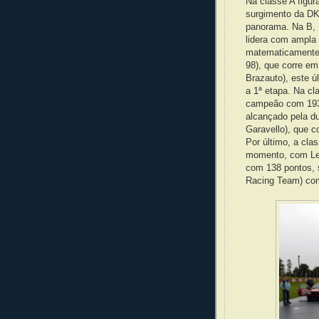
Na classe A figur
surgimento da DK
panorama. Na B, 
lidera com ampla
matematicamente 
98), que corre em
Brazauto), este ú
a 1ª etapa. Na cl
campeão com 193 
alcançado pela du
Garavello), que 
Por último, a cla
momento, com Leo
com 138 pontos, 
Racing Team) com 