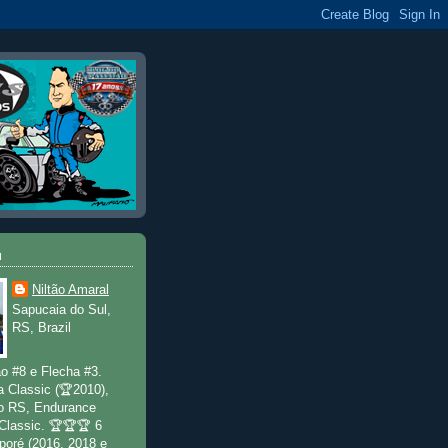
u
Niltão Amaral
Sapucaia do Sul,
RS, Brazil
o #8 e Flecha #3.
a Classic (🏆2010),
o RS, Endurance
 Classic. 🏆🏆🏆 6
poré (2016, 2018 e