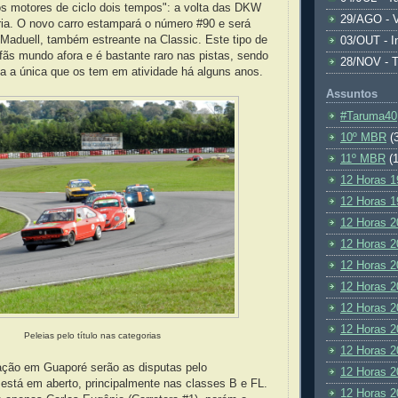
os motores de ciclo dois tempos": a volta das DKW
29/AGO - V
ria. O novo carro estampará o número #90 e será
 Maduell, também estreante na Classic. Este tipo de
03/OUT - I
fãs mundo afora e é bastante raro nas pistas, sendo
28/NOV - 
a a única que os tem em atividade há alguns anos.
Assuntos
#Taruma40
10º MBR
(
11º MBR
(1
12 Horas 1
12 Horas 1
12 Horas 2
12 Horas 2
12 Horas 2
12 Horas 2
12 Horas 2
12 Horas 2
Peleias pelo título nas categorias
12 Horas 2
ração em Guaporé serão as disputas pelo
12 Horas 2
está em aberto, principalmente nas classes B e FL.
12 Horas 2