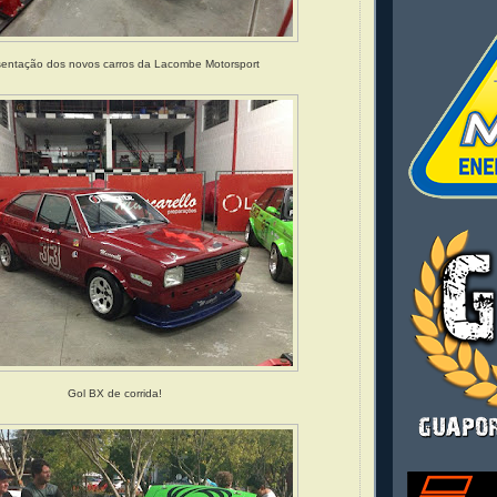
entação dos novos carros da Lacombe Motorsport
Gol BX de corrida!