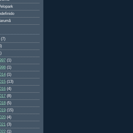
elopark
ndefinido
Tarumã
(7)
3)
)
997
(1)
998
(1)
014
(1)
015
(13)
016
(4)
017
(8)
018
(5)
019
(15)
020
(4)
021
(3)
022
(1)