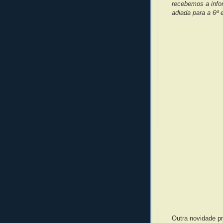
recebemos a info
adiada para a 6ª 
Outra novidade pr