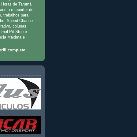
2 Horas de Tarumã
rista e repórter de
, trabalhos para
rbo, Speed Channel
rativo, colunas
jornal Pit Stop e
ncia Máxima e
rfil completo