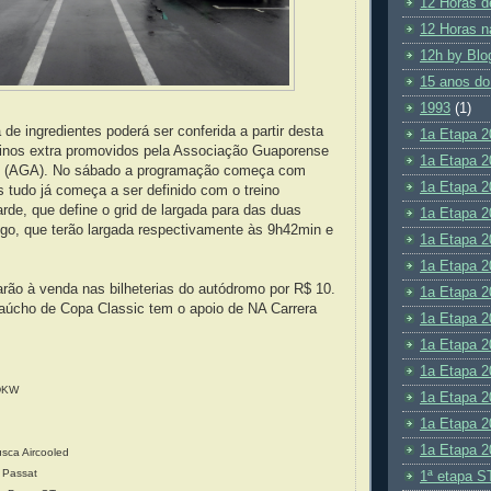
12 Horas d
12 Horas n
12h by Blo
15 anos do
1993
(1)
 de ingredientes poderá ser conferida a partir desta
1a Etapa 2
einos extra promovidos pela Associação Guaporense
1a Etapa 2
o (AGA). No sábado a programação começa com
1a Etapa 2
as tudo já começa a ser definido com o treino
tarde, que define o grid de largada para das duas
1a Etapa 2
ngo, que terão largada respectivamente às 9h42min e
1a Etapa 2
1a Etapa 2
rão à venda nas bilheterias do autódromo por R$ 10.
1a Etapa 2
cho de Copa Classic tem o apoio de NA Carrera
1a Etapa 2
1a Etapa 2
1a Etapa 2
 DKW
1a Etapa 2
1a Etapa 2
1a Etapa 2
usca Aircooled
 Passat
1ª etapa S