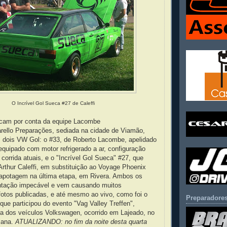
O Incrível Gol Sueca #27 de Caleffi
icam por conta da equipe Lacombe
rello Preparações, sediada na cidade de Viamão,
 dois VW Gol: o #33, de Roberto Lacombe, apelidado
equipado com motor refrigerado a ar, configuração
 corrida atuais, e o "Incrível Gol Sueca" #27, que
 Arthur Caleffi, em substituição ao Voyage Phoenix
capotagem na última etapa, em Rivera. Ambos os
ntação impecável e vem causando muitos
fotos publicadas, e até mesmo ao vivo, como foi o
Preparadores
que participou do evento "Vag Valley Treffen",
ra dos veículos Volkswagen, ocorrido em Lajeado, no
mana.
ATUALIZANDO: no fim da noite desta quarta