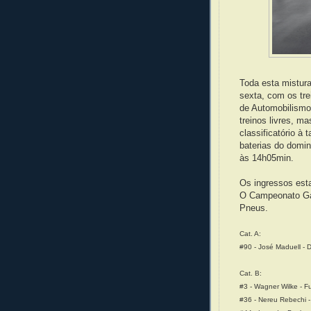
Toda esta mistura
sexta, com os tr
de Automobilism
treinos livres, m
classificatório à 
baterias do domi
às 14h05min.
Os ingressos esta
O Campeonato Gaú
Pneus.
Cat. A:
#90 - José Maduell -
Cat. B:
#3 - Wagner Wilke - F
#36 - Nereu Rebechi -