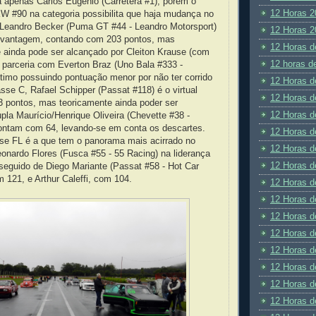
a apenas Carlos Eugênio (Carretera #1), porém o
12 Horas 2
W #90 na categoria possibilita que haja mudança no
Leandro Becker (Puma GT #44 - Leandro Motorsport)
12 Horas 2
 vantagem, contando com 203 pontos, mas
12 Horas d
ainda pode ser alcançado por Cleiton Krause (com
12 horas d
 parceria com Everton Braz (Uno Bala #333 -
ltimo possuindo pontuação menor por não ter corrido
12 Horas d
asse C, Rafael Schipper (Passat #118) é o virtual
12 Horas d
pontos, mas teoricamente ainda poder ser
12 Horas d
pla Maurício/Henrique Oliveira (Chevette #38 -
contam com 64, levando-se em conta os descartes.
12 Horas d
sse FL é a que tem o panorama mais acirrado no
12 Horas d
nardo Flores (Fusca #55 - 55 Racing) na liderança
12 Horas d
seguido de Diego Mariante (Passat #58 - Hot Car
121, e Arthur Caleffi, com 104.
12 Horas d
12 Horas d
12 Horas d
12 Horas d
12 Horas d
12 Horas d
12 Horas d
12 Horas d