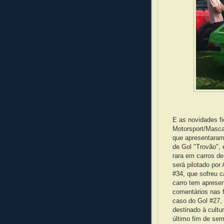
E as novidades f
Motorsport/Masca
que apresentaram
de Gol "Trovão", 
rara em carros de
será pilotado por
#34, que sofreu 
carro tem aprese
comentários nas 
caso do Gol #27, 
destinado à cultu
último fim de se