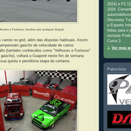
2024) e P2 1
2024. Comenta
automobilismo
Discovery Tu
e Esporte Inte
lhozes e Furiosos: bonitos sob qualquer ângulo
feitas para o 
revistas Potê
 carros no grid, além das disputas habituais. Assim
Curva 3.
campeonato gaúcho de velocidade de carros
Ver meu pe
alto (também conhecidos como "Velhozes e Furiosos"
 gaúcho), voltará a Guaporé neste fim de semana
 sua quinta e penúltima etapa do certame.
Patrocínio