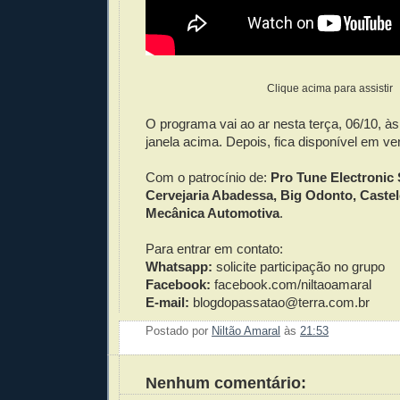
Clique acima para assistir
O programa vai ao ar nesta terça, 06/10, à
janela acima. Depois, fica disponível em v
Com o patrocínio de:
Pro Tune Electronic
Cervejaria Abadessa, Big Odonto, Caste
Mecânica Automotiva
.
Para entrar em contato:
Whatsapp:
solicite participação no grupo
Facebook:
facebook.com/niltaoamaral
E-mail:
blogdopassatao@terra.com.br
Postado por
Niltão Amaral
às
21:53
Enviar 
Compar
Compar
Po
Co
Nenhum comentário: