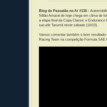
Blog do Passatão no Ar #135 -
Automobil
Niltão Amaral de hoje chega em clima de tot
a etapa final da Copa Classic e Enduranc
sacudir Tarumã neste sábado (10/10).
Vamos comentar também o bom resultado 
Racing Team na competição Formula SAE B