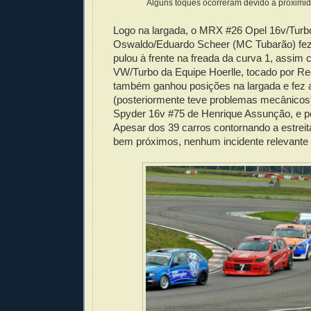
Alguns toques ocorreram devido à proximid
Logo na largada, o MRX #26 Opel 16v/Turb
Oswaldo/Eduardo Scheer (MC Tubarão) fez
pulou à frente na freada da curva 1, assi
VW/Turbo da Equipe Hoerlle, tocado por Re
também ganhou posições na largada e fez 
(posteriormente teve problemas mecânicos)
Spyder 16v #75 de Henrique Assunção, e p
Apesar dos 39 carros contornando a estreit
bem próximos, nenhum incidente relevante f