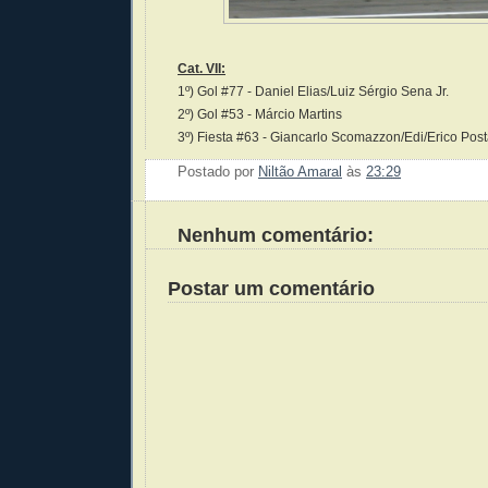
Cat. VII:
1º) Gol #77 - Daniel Elias/Luiz Sérgio Sena Jr.
2º) Gol #53 - Márcio Martins
3º) Fiesta #63 - Giancarlo Scomazzon/Edi/Erico Post
Postado por
Niltão Amaral
às
23:29
Enviar 
Compar
Compar
Po
Co
Nenhum comentário:
Postar um comentário