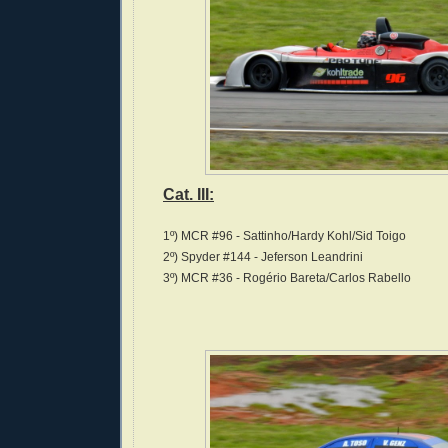
Cat. III:
1º) MCR #96 - Sattinho/Hardy Kohl/Sid Toigo
2º) Spyder #144 - Jeferson Leandrini
3º) MCR #36 - Rogério Bareta/Carlos Rabello