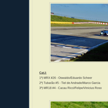
Cat.I:
1º) MRX #26 - Oswaldo/Eduardo Scheer
2º) Tubarão #5 - Tiel de Andrade/Marco Garcia
3º) MR18 #4 - Cacau Ricci/Felipe/Vinicius Roso