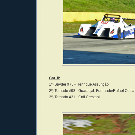
Cat. II:
1º) Spyder #75 - Henrique Assunção
2º) Tornado #98 - Guaracy/L.Fernando/Rafael Costa
3º) Tornado #31 - Cali Crestani