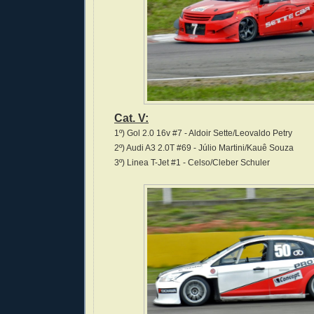
Cat. V:
1º) Gol 2.0 16v #7 - Aldoir Sette/Leovaldo Petry
2º) Audi A3 2.0T #69 - Júlio Martini/Kauê Souza
3º) Linea T-Jet #1 - Celso/Cleber Schuler