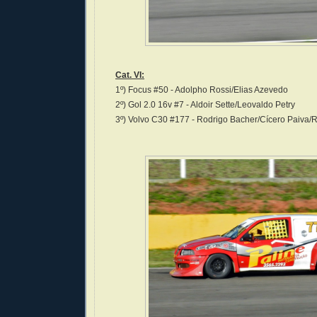
Cat. VI:
1º) Focus #50 - Adolpho Rossi/Elias Azevedo
2º) Gol 2.0 16v #7 - Aldoir Sette/Leovaldo Petry
3º) Volvo C30 #177 - Rodrigo Bacher/Cícero Paiva