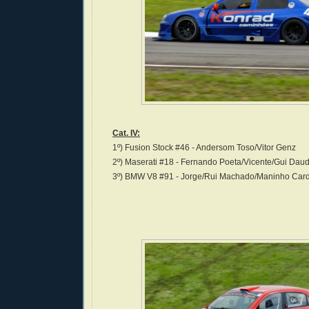
Cat. IV:
1º) Fusion Stock #46 - Andersom Toso/Vitor Genz
2º) Maserati #18 - Fernando Poeta/Vicente/Gui Daud
3º) BMW V8 #91 - Jorge/Rui Machado/Maninho Car