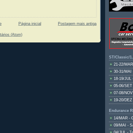
e
Página inicial
Postagem mais antiga
tários (Atom)
ST/Classic/1
21-22/MAR
30-31/MAI 
18-19/JUL 
05-06/SET 
07-08/NOV
19-20/DEZ 
Endurance R
14/MAR - 
09/MAI - S
04/JUL - T