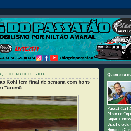
, 7 DE MAIO DE 2014
Quem sou e
as Kohl tem final de semana com bons
em Tarumã
Passat Canhã
Piloto na Cop
Super Turism
Brasil e Gold
Horas de Gua