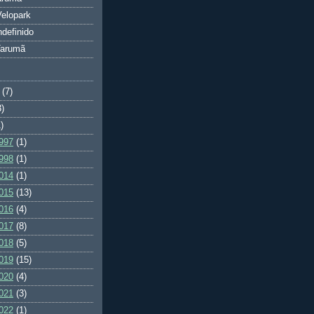
elopark
ndefinido
Tarumã
(7)
3)
)
997
(1)
998
(1)
014
(1)
015
(13)
016
(4)
017
(8)
018
(5)
019
(15)
020
(4)
021
(3)
022
(1)