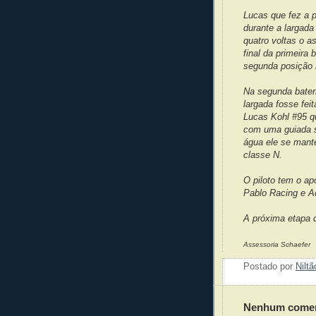
Lucas que fez a p
durante a largada
quatro voltas o 
final da primeira
segunda posição 
Na segunda bater
largada fosse fei
Lucas Kohl #95 q
com uma guiada s
água ele se mant
classe N.
O piloto tem o ap
Pablo Racing e A
A próxima etapa 
Assessoria Schaefer
Postado por
Nilt
Nenhum comen