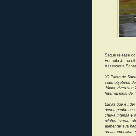
Segue release do 
Fórmula Jr. no úl
Assessoria Schaef
"O Piloto de San
seus objetivos d
Júnior viveu sua 
Internacional de
Lucas que é líde
desempenho nas 
chuva intensa e p
pilotos tiveram ó
aumentar sua ba
no automobilism