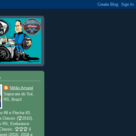
u
Niltão Amaral
Sapucaia do Sul,
RS, Brazil
o #8 e Flecha #3.
a Classic (🏆2010),
o RS, Endurance
 Classic. 🏆🏆🏆 6
poré (2016, 2018 e