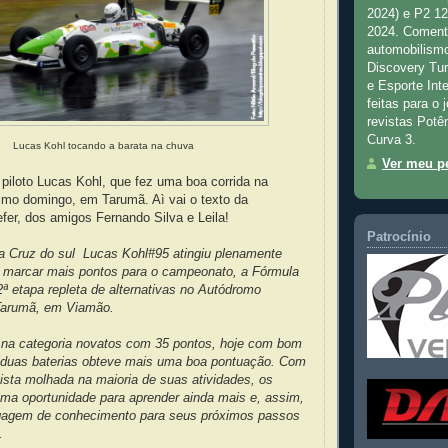
2024) e P2 1
2024. Comenta
automobilismo
Discovery Tu
e Esporte Inte
feitas para o 
revistas Potê
Curva 3.
Lucas Kohl tocando a barata na chuva
Ver meu pe
piloto Lucas Kohl, que fez uma boa corrida na
timo domingo, em Tarumã. Aì vai o texto da
er, dos amigos Fernando Silva e Leila!
Patrocínio
ta Cruz do sul Lucas Kohl#95 atingiu plenamente
e marcar mais pontos para o campeonato, a Fórmula
2ª etapa repleta de alternativas no Autódromo
 Tarumã, em Viamão.
r na categoria novatos com 35 pontos, hoje com bom
duas baterias obteve mais uma boa pontuação. Com
ista molhada na maioria de suas atividades, os
tima oportunidade para aprender ainda mais e, assim,
gagem de conhecimento para seus próximos passos
o.