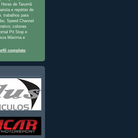
2 Horas de Tarumã
rista e repórter de
, trabalhos para
rbo, Speed Channel
rativo, colunas
jornal Pit Stop e
ncia Máxima e
rfil completo