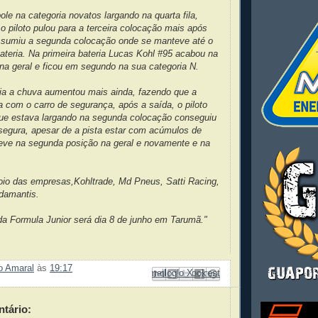
ole na categoria novatos largando na quarta fila,
 o piloto pulou para a terceira colocação mais após
assumiu a segunda colocação onde se manteve até o
 bateria. Na primeira bateria Lucas Kohl #95 acabou na
na geral e ficou em segundo na sua categoria N.
ia a chuva aumentou mais ainda, fazendo que a
ta com o carro de segurança, após a saída, o piloto
ue estava largando na segunda colocação conseguiu
egura, apesar de a pista estar com acúmulos de
eve na segunda posição na geral e novamente e na
oio das empresas,Kohltrade, Md Pneus, Satti Racing,
damantis.
da Formula Junior será dia 8 de junho em Tarumã."
ão Amaral
às
19:17
Enviar por e-mail
Compartilhar no Facebook
Compartilhar com o Pinterest
Postar no blog!
Compartilhar no X
tário: