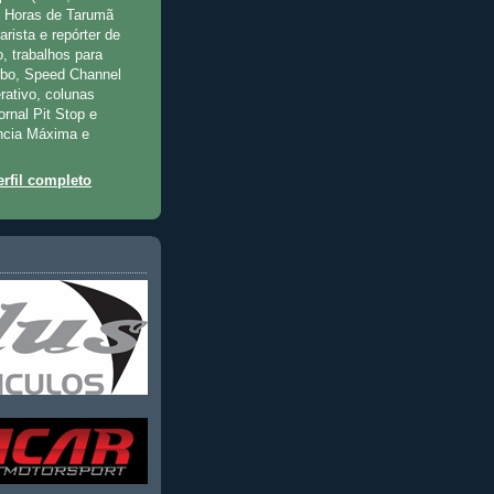
2 Horas de Tarumã
rista e repórter de
, trabalhos para
rbo, Speed Channel
rativo, colunas
jornal Pit Stop e
ncia Máxima e
rfil completo