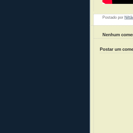
Postado por
Nilt
Nenhum comen
Postar um come