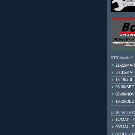
ST/Classic/1
21-22/MAR
30-31/MAI 
18-19/JUL 
05-06/SET 
07-08/NOV
19-20/DEZ 
Endurance R
14/MAR - 
09/MAI - S
04/JUL - T