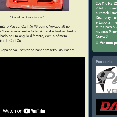
2024) e P2 1
2024. Comenta
automobilismo
"Sentado no banco traseiro"
Discovery Tu
e Esporte Inte
mã: o Passat Canhão #8 com o Voyage #9 no
feitas para o 
à "brincadeira" entre Niltão Amaral e Rodnei Tardivo
revistas Potê
sábado de um ângulo diferente, com a câmera
Curva 3.
eira do Canhão.
Ver meu pe
o Voyajão vai "sentar no banco traseiro" do Passat!
Patrocínio