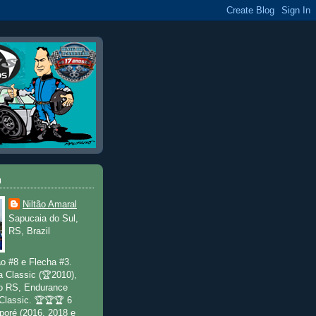
u
Niltão Amaral
Sapucaia do Sul,
RS, Brazil
o #8 e Flecha #3.
a Classic (🏆2010),
o RS, Endurance
 Classic. 🏆🏆🏆 6
poré (2016, 2018 e