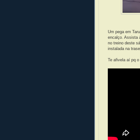
Um pega em Taru
encalço. Assista 
no treino deste 
instalada na tras
Te afivela aí pq 