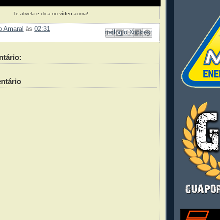
Te afivela e clica no vídeo acima!
ão Amaral
às
02:31
Enviar por e-mail
Compartilhar no Facebook
Compartilhar com o Pinterest
Postar no blog!
Compartilhar no X
tário:
ntário