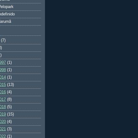
elopark
ndefinido
Tarumã
(7)
3)
)
997
(1)
998
(1)
014
(1)
015
(13)
016
(4)
017
(8)
018
(5)
019
(15)
020
(4)
021
(3)
022
(1)