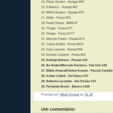
14. Flavio Gomes - Voyage #69
15. S.Belucci - Voyage #87
16. Milton Borges - Voyage #53
17. Xikão - Fusca #54
18. Paulo Sousa - BMW #7
19. Thiago - Fusca #77
20. Thiago - Fusca #777
21. Marcelo Fortes - Passat #73
22. Carlos Estites - Puma #913
23. Caio Lacerda - Passat #06
24. Denisio Casarini - Puma #02
25. Rodrigo Bonora - Passat #20
26. Ike Nodari/Marcelo Pacheco - Fiat Uno #49
27. Niltão Amaral/Cleiton Krause - Passat Canhão
28. Arthur Callefi - Gol Sueca #27
29. Roberto Lacombe - Gol Trovão #33
30. Fernando Brock - Bianco #169
Postado por
Niltão Amaral
às
01:28
Enviar 
Compar
Compar
Po
Co
Um comentário: