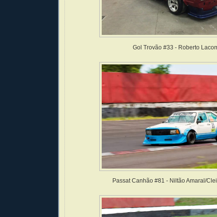
Gol Trovão #33 - Roberto Laco
Passat Canhão #81 - Niltão Amaral/Cle