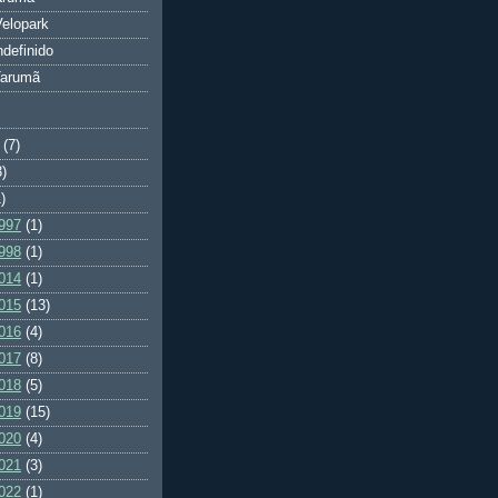
elopark
ndefinido
Tarumã
(7)
3)
)
997
(1)
998
(1)
014
(1)
015
(13)
016
(4)
017
(8)
018
(5)
019
(15)
020
(4)
021
(3)
022
(1)