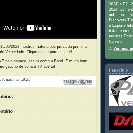
2024) e P2 1
2024. Comenta
automobilismo
Discovery Tu
e Esporte Inte
feitas para o 
revistas Potê
Curva 3.
15/05/2021 mostrou matéria pós-prova da primeira
Ver meu pe
e Velocidade. Clique acima para assistir!
VE pelo espaço, assim como a Band. É muito bom
mo gaúcho de volta à TV aberta!
Patrocínio
ão Amaral
às
19:23
Enviar por e-mail
Compartilhar no Facebook
Compartilhar com o Pinterest
Postar no blog!
Compartilhar no X
tário:
ntário