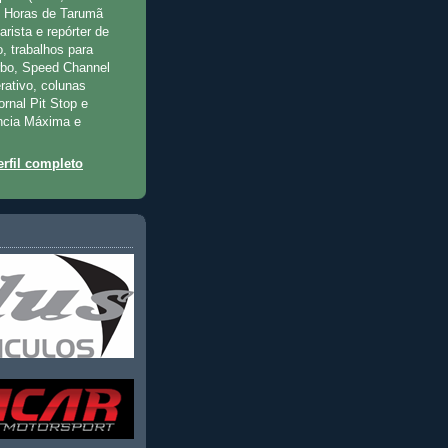
2 Horas de Tarumã
rista e repórter de
, trabalhos para
rbo, Speed Channel
rativo, colunas
jornal Pit Stop e
ncia Máxima e
rfil completo