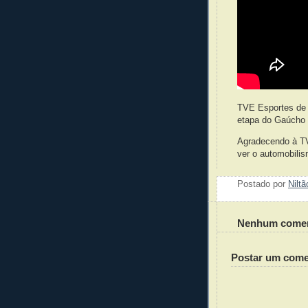
TVE Esportes de 
etapa do Gaúcho d
Agradecendo à T
ver o automobilis
Postado por
Nilt
Nenhum comen
Postar um come