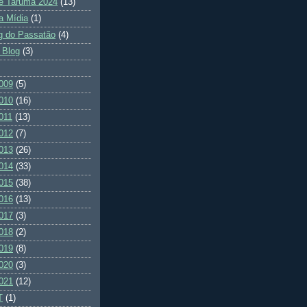
e Tarumã 2024
(13)
a Mídia
(1)
g do Passatão
(4)
 Blog
(3)
009
(5)
010
(16)
011
(13)
012
(7)
013
(26)
014
(33)
015
(38)
016
(13)
017
(3)
018
(2)
019
(8)
020
(3)
021
(12)
T
(1)