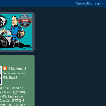
u
Niltão Amaral
Sapucaia do Sul,
RS, Brazil
o #8 e Flecha #3.
a Classic (🏆2010),
o RS, Endurance
 Classic. 🏆🏆🏆 6
poré (2016, 2018 e