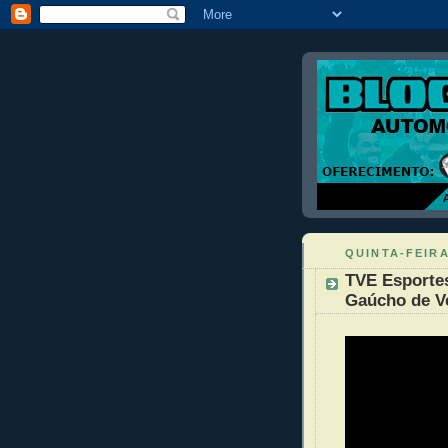
QUINTA-FEIRA
TVE Esportes
Gaúcho de V