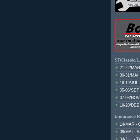
ST/Classic/1
21-22/MAR
30-31/MAI 
18-19/JUL 
05-06/SET 
07-08/NOV
19-20/DEZ 
Endurance R
14/MAR - 
09/MAI - S
04/JUL - T