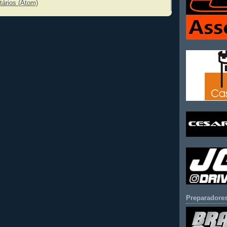
tários (Atom)
Preparadores