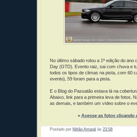
No último sábado rolou a 1ª edição do ano
Day (GTD). Evento raiz, sai com chuva e tu
todos os tipos de climas na pista, com 60 ca
evento), 59 foram para a pista.
E o Blog do Passatão estava lá na cobertur
Abaixo, link para a primeira leva de fotos. 
as demais, e também um vídeo sobre o eve
»
Acesse as fotos clicando 
Postado por
Niltão Amaral
às
23:58
Enviar 
Compar
Compar
Po
Co