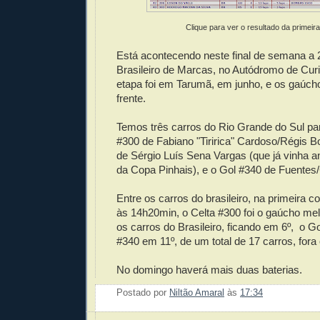
Clique para ver o resultado da primeir
Está acontecendo neste final de semana a 
Brasileiro de Marcas, no Autódromo de Curit
etapa foi em Tarumã, em junho, e os gaúc
frente.
Temos três carros do Rio Grande do Sul par
#300 de Fabiano "Tiririca" Cardoso/Régis B
de Sérgio Luís Sena Vargas (que já vinha 
da Copa Pinhais), e o Gol #340 de Fuentes
Entre os carros do brasileiro, na primeira co
às 14h20min, o Celta #300 foi o gaúcho mel
os carros do Brasileiro, ficando em 6º, o G
#340 em 11º, de um total de 17 carros, fora 
No domingo haverá mais duas baterias.
Postado por
Niltão Amaral
às
17:34
Enviar 
Compar
Compar
Po
Co