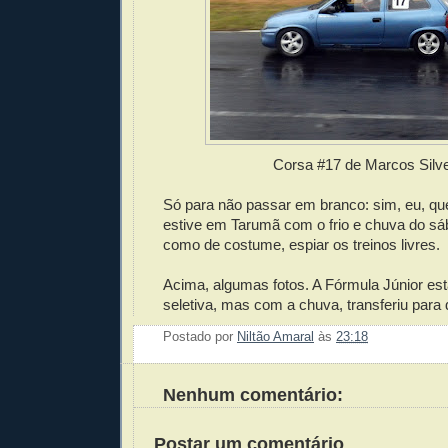
Corsa #17 de Marcos Silve
Só para não passar em branco: sim, eu, que
estive em Tarumã com o frio e chuva do sá
como de costume, espiar os treinos livres.
Acima, algumas fotos. A Fórmula Júnior es
seletiva, mas com a chuva, transferiu para
Postado por
Niltão Amaral
às
23:18
Enviar 
Compar
Compar
Po
Co
Nenhum comentário:
Postar um comentário