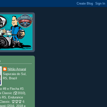
u
Niltão Amaral
Sapucaia do Sul,
RS, Brazil
o #8 e Flecha #3.
a Classic (🏆2010),
o RS, Endurance
 Classic. 🏆🏆🏆 6
poré (2016, 2018 e