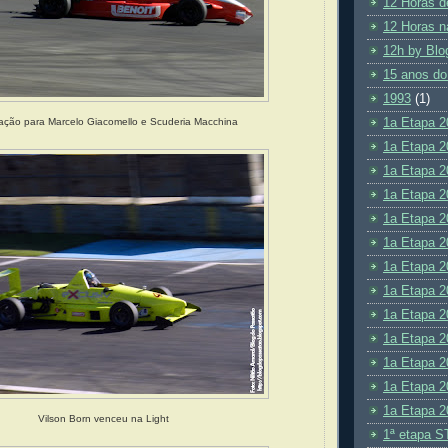
12 Horas d
12 Horas n
12h by Blo
15 anos do
1993
(1)
1a Etapa 2
ção para Marcelo Giacomello e Scuderia Macchina
1a Etapa 2
1a Etapa 2
1a Etapa 2
1a Etapa 2
1a Etapa 2
1a Etapa 2
1a Etapa 2
1a Etapa 2
1a Etapa 2
1a Etapa 2
1a Etapa 2
1a Etapa 2
Vilson Born venceu na Light
1ª etapa S