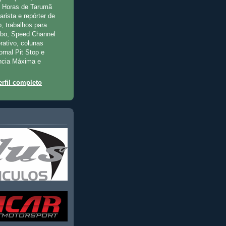
2 Horas de Tarumã
rista e repórter de
, trabalhos para
rbo, Speed Channel
rativo, colunas
jornal Pit Stop e
ncia Máxima e
rfil completo