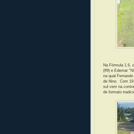
Na Fórmula 1.6, o
(#9) e Edemar "N
na qual Fernando 
de Nino. Com 19 "
sul vem na contr
de formato tradici