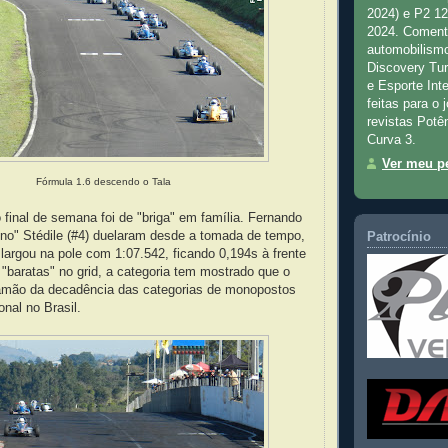
2024) e P2 1
2024. Comenta
automobilismo
Discovery Tu
e Esporte Inte
feitas para o 
revistas Potê
Curva 3.
Ver meu pe
Fórmula 1.6 descendo o Tala
 final de semana foi de "briga" em família. Fernando
ino" Stédile (#4) duelaram desde a tomada de tempo,
Patrocínio
largou na pole com 1:07.542, ficando 0,194s à frente
baratas" no grid, a categoria tem mostrado que o
amão da decadência das categorias de monopostos
onal no Brasil.