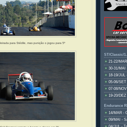
eirada para Stédile, mas punição o jogou para 5º
ST/Classic/1
21-22/MAR
30-31/MAI 
18-19/JUL 
05-06/SET 
07-08/NOV
19-20/DEZ 
Endurance R
14/MAR - 
09/MAI - S
04/JUL - T