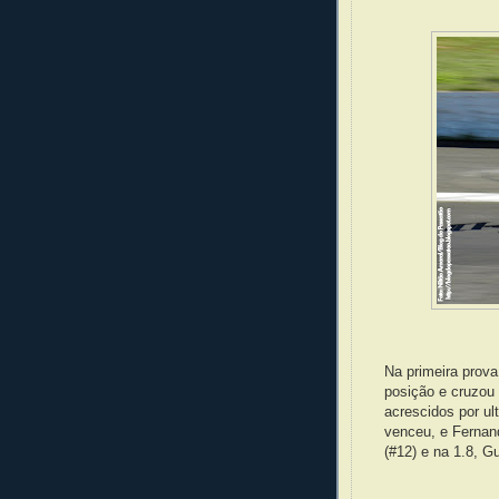
Na primeira prov
posição e cruzou
acrescidos por u
venceu, e Fernand
(#12) e na 1.8, G