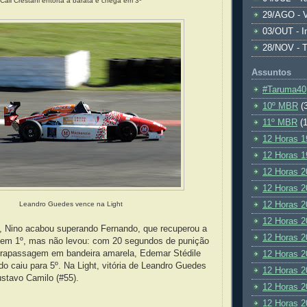
Cali Crestani entorta a barata e chega em 3º
29/AGO - V
03/OUT - I
28/NOV - 
Assuntos
#Taruma40
10º MBR
(
11º MBR
(1
12 Horas 1
12 Horas 1
12 Horas 2
12 Horas 2
12 Horas 2
Leandro Guedes vence na Light
12 Horas 2
a, Nino acabou superando Fernando, que recuperou a
12 Horas 2
 em 1º, mas não levou: com 20 segundos de punição
ltrapassagem em bandeira amarela, Edemar Stédile
12 Horas 2
o caiu para 5º. Na Light, vitória de Leandro Guedes
12 Horas 2
ustavo Camilo (#55).
12 Horas 2
12 Horas 2