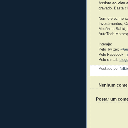
Assista
ao vivo 
gravado. Basta cl
Num oferecimento
Investimentos, C
Mecânica Sabiá, 
AutoTech Motorsp
Interaja:
Pelo Twitter:
@aut
Pelo Facebook:
h
Pelo e-mail:
blog
Postado por
Nilt
Nenhum comen
Postar um come