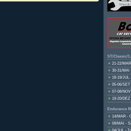
ST/Classic/1
21-22/MAR
30-31/MAI 
18-19/JUL 
05-06/SET 
07-08/NOV
19-20/DEZ 
Endurance R
14/MAR - 
09/MAI - S
04/JUL - T