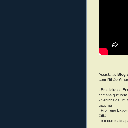
Assista ao
Blog 
com Niltão Amar
- Brasileiro de E
semana que vem
- Seninha dá um t
gaúchas;
- Pro Tune Exper
Cittá;
- e o que mais ap