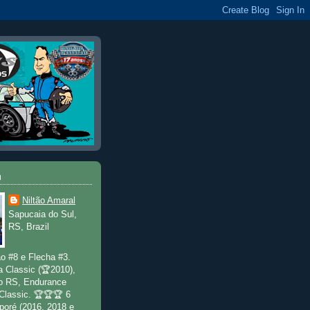
u
Niltão Amaral
Sapucaia do Sul,
RS, Brazil
o #8 e Flecha #3.
a Classic (🏆2010),
o RS, Endurance
 Classic. 🏆🏆🏆 6
poré (2016, 2018 e