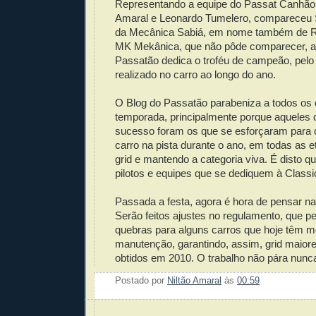
Representando a equipe do Passat Canhão 
Amaral e Leonardo Tumelero, compareceu S
da Mecânica Sabiá, em nome também de Ro
MK Mekânica, que não pôde comparecer, ao
Passatão dedica o troféu de campeão, pelo 
realizado no carro ao longo do ano.
O Blog do Passatão parabeniza a todos o
temporada, principalmente porque aqueles
sucesso foram os que se esforçaram para 
carro na pista durante o ano, em todas as 
grid e mantendo a categoria viva. É disto 
pilotos e equipes que se dediquem à Classi
Passada a festa, agora é hora de pensar n
Serão feitos ajustes no regulamento, que p
quebras para alguns carros que hoje têm mot
manutenção, garantindo, assim, grid maior
obtidos em 2010. O trabalho não pára nunc
Postado por
Niltão Amaral
às
00:59
Enviar 
Compar
Compar
Po
Co