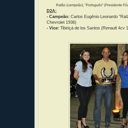
Ratão (campeão), "Português" (Presidente FGA)
D2A:
- Campeão:
Carlos Eugênio Leonardo "Ratã
Chevrolet 1936)
- Vice:
Tibiriçá de los Santos (Renault 4cv 