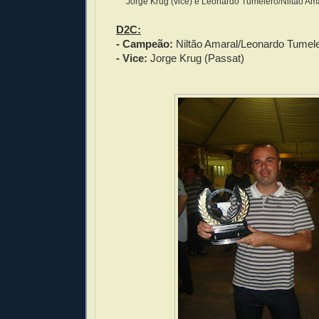
Jorge Krug (vice) e Leonardo Tumelero/Niltão A
D2C:
- Campeão:
Niltão Amaral/Leonardo Tumele
- Vice:
Jorge Krug (Passat)