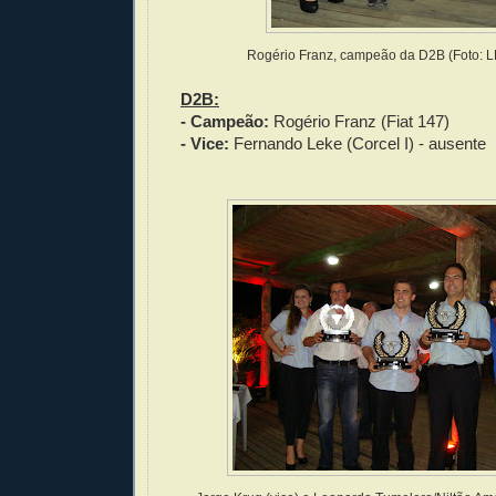
Rogério Franz, campeão da D2B (Foto: L
D2B:
- Campeão:
Rogério Franz (Fiat 147)
- Vice:
Fernando Leke (Corcel I) - ausente