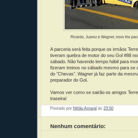
Ricardo, Juarez e Wagner, novo trio par
A parceria será feita porque os irmãos Terre
tiveram quebra de motor do seu Gol #88 nos
sábado. Não havendo tempo hábil para mont
fizeram treinos no sábado mesmo para se 
do "Chevas". Wagner já faz parte da mesm
preparador do Gol.
Vamos ver como se sairão os amigos Terre
traseira!
Postado por
Niltão Amaral
às
23:50
Enviar 
Compar
Compar
Po
Co
Nenhum comentário: