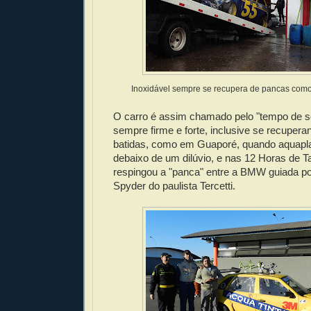
Inoxidável sempre se recupera de pancas com
O carro é assim chamado pelo "tempo de se
sempre firme e forte, inclusive se recuper
batidas, como em Guaporé, quando aquapla
debaixo de um dilúvio, e nas 12 Horas de 
respingou a "panca" entre a BMW guiada po
Spyder do paulista Tercetti.