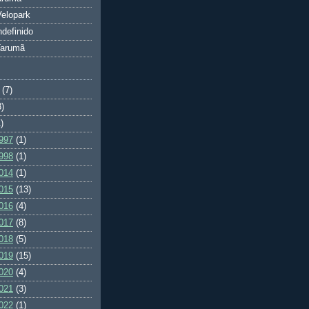
elopark
ndefinido
Tarumã
(7)
3)
)
997
(1)
998
(1)
014
(1)
015
(13)
016
(4)
017
(8)
018
(5)
019
(15)
020
(4)
021
(3)
022
(1)