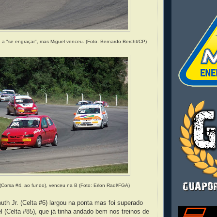
 a "se engraçar", mas Miguel venceu. (Foto: Bernardo Bercht/CP)
(Corsa #4, ao fundo), venceu na B (Foto:
Erlon Radl/FGA)
h Jr. (Celta #6) largou na ponta mas foi superado
l (Celta #85), que já tinha andado bem nos treinos de