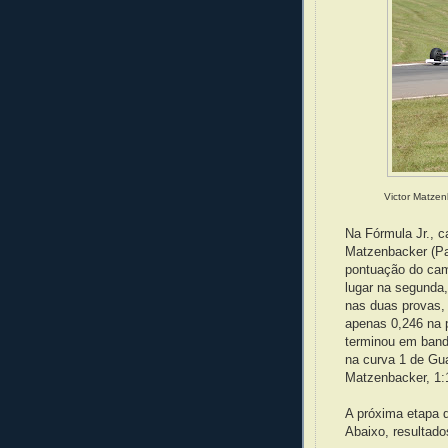
Victor Matze
Na Fórmula Jr., c
Matzenbacker (Pa
pontuação do cam
lugar na segunda,
nas duas provas, 
apenas 0,246 na 
terminou em band
na curva 1 de Gua
Matzenbacker, 1:
A próxima etapa 
Abaixo, resultad