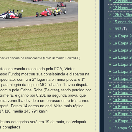
12 Horas d
12 Horas n
12h by Blo
15 anos do
1993
(1)
1a Etapa 2
1a Etapa 2
1a Etapa 2
1a Etapa 2
nbacker dispara no campeonato
(Foto: Bernardo Bercht/CP)
1a Etapa 2
ategoria-escola organizada pela FGA, Victor
1a Etapa 2
sso Fundo) mostrou sua consistência e disparou na
1a Etapa 2
peonato, com um 2º lugar na primeira prova, e 1º
 para alegria da equipe MC Tubarão. Travou disputa,
1a Etapa 2
com o pole Gabriel Robe (Pelotas), tendo perdido por
1a Etapa 2
primeira, e ganho por 0,281 na segunda prova, que
1a Etapa 2
eira vermelha devido a um enrosco entre três carros
poré. Foram 14 carros no grid. Volta mais rápida:
1a Etapa 2
17.110, média 143.794 km/h.
1a Etapa 2
1a Etapa 2
destas categorias será em 19 de maio, no Velopark.
os completos.
1ª etapa S