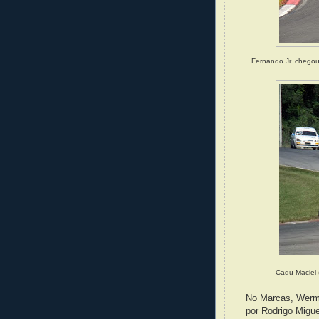
Fernando Jr. chegou
Cadu Maciel 
No Marcas, Wermut
por Rodrigo Migue