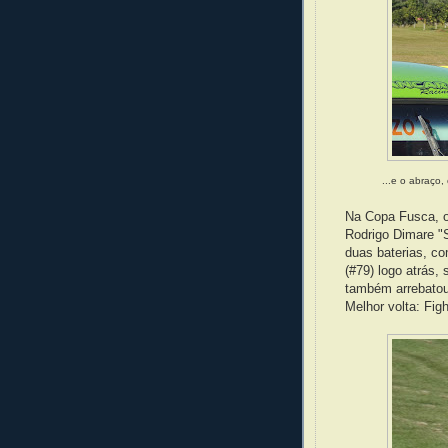
...e o abraço,
Na Copa Fusca, o
Rodrigo Dimare "S
duas baterias, co
(#79) logo atrás,
também arrebatou 
Melhor volta: Fig