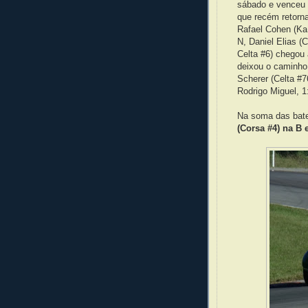
sábado e venceu a
que recém retorna
Rafael Cohen (Ka 
N, Daniel Elias (
Celta #6) chegou
deixou o caminho l
Scherer (Celta #7
Rodrigo Miguel, 
Na soma das bate
(Corsa #4) na B e