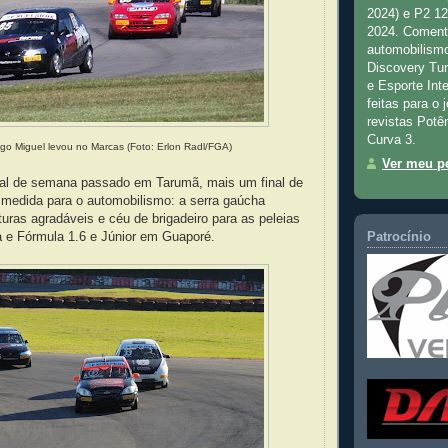
2024) e P2 1
2024. Comenta
automobilismo
Discovery Tu
e Esporte Inte
feitas para o 
revistas Potê
Curva 3.
go Miguel levou no Marcas (Foto: Erlon Radl/FGA)
Ver meu pe
al de semana passado em Tarumã, mais um final de
 medida para o automobilismo: a serra gaúcha
turas agradáveis e céu de brigadeiro para as peleias
 e Fórmula 1.6 e Júnior em Guaporé.
Patrocínio