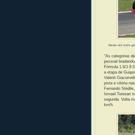
Desta vez outro gr
"As categorias de
pessoal bradando 
Fórmula 1.6/1.8 
a etapa de Guapor
Valenti Giacomell
pista e vitória na
Fernando Stédile,
Ismael Toresan n
segunda. Volta m
km/h.