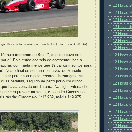
12 Horas 2
12 Horas 2
12 Horas d
12 horas d
12 Horas d
12 Horas d
ingo, Giacomello, dominou a Fórmula 1.6
(Foto:
Erlon Radl/FGA)
12 Horas d
 fórmula morreram no Brasil", seguido ouve-se o
12 Horas d
por aí. Pois então gostaria de apresentar-lhes a
12 Horas d
Gaúcha, com nada menos que 19 carros inscritos para
12 Horas d
é. Neste final de semana, foi a vez de Marcelo
o levar para casa a pole, recorde da categoria na
12 Horas d
s duas baterias, seguido de perto por outro gringo,
12 Horas d
 que havia vencido em Tarumã. Na Light, vitória de
12 Horas d
a primeira prova e na soma, e Leandro Guedes na
ais rápida: Giacomelo, 1:13.932, média 149.975
12 Horas d
12 Horas d
12 Horas d
12 Horas d
12 Horas d