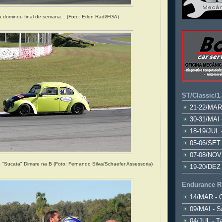
a dominou final de semana...
(Foto:
Erlon Radl/FGA)
ST/Classic/1
21-22/MAR
30-31/MAI 
18-19/JUL 
05-06/SET 
07-08/NOV
o "Sucata" Dimare na B (Foto: Fernando Silva/Schaefer Assessoria)
19-20/DEZ 
Endurance R
14/MAR - 
09/MAI - S
04/JUL - T