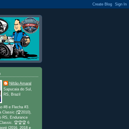
u
Niltão Amaral
Sapucaia do Sul,
RS, Brazil
o #8 e Flecha #3.
a Classic (🏆2010),
o RS, Endurance
 Classic. 🏆🏆🏆 6
poré (2016, 2018 e