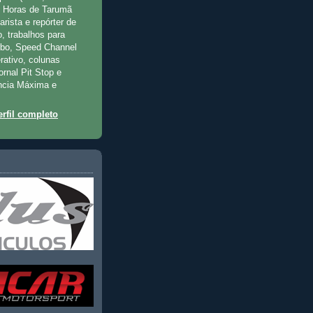
2 Horas de Tarumã
rista e repórter de
, trabalhos para
rbo, Speed Channel
rativo, colunas
jornal Pit Stop e
ncia Máxima e
rfil completo