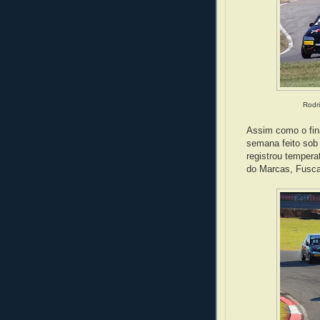
Rodri
Assim como o fin
semana feito sob
registrou tempera
do Marcas, Fusca