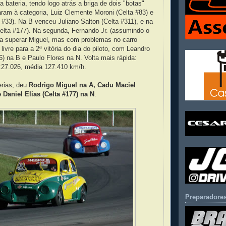
 bateria, tendo logo atrás a briga de dois "botas"
ram à categoria, Luiz Clemente Moroni (Celta #83) e
#33). Na B venceu Juliano Salton (Celta #311), e na
Celta #177). Na segunda, Fernando Jr. (assumindo o
 a superar Miguel, mas com problemas no carro
ivre para a 2ª vitória do dia do piloto, com Leandro
6) na B e Paulo Flores na N. Volta mais rápida:
1:27.026, média 127.410 km/h.
rias, deu
Rodrigo Miguel na A, Cadu Maciel
 Daniel Elias (Celta #177) na N
.
Preparadores