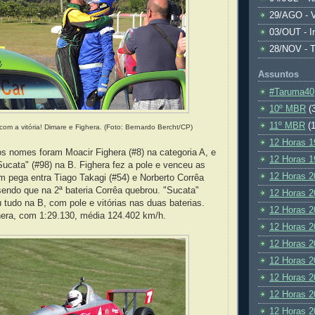
29/AGO - V
03/OUT - I
28/NOV - 
Assuntos
#Taruma40
10º MBR
(
11º MBR
(1
 com a vitória! Dimare e Fighera.
(Foto: Bernardo Bercht/CP)
12 Horas 1
s nomes foram Moacir Fighera (#8) na categoria A, e
12 Horas 1
ucata" (#98) na B. Fighera fez a pole e venceu as
12 Horas 2
m pega entra Tiago Takagi (#54) e Norberto Corrêa
 sendo que na 2ª bateria Corrêa quebrou. "Sucata"
12 Horas 2
tudo na B, com pole e vitórias nas duas baterias.
12 Horas 2
hera, com 1:29.130, média 124.402 km/h.
12 Horas 2
12 Horas 2
12 Horas 2
12 Horas 2
12 Horas 2
12 Horas 2