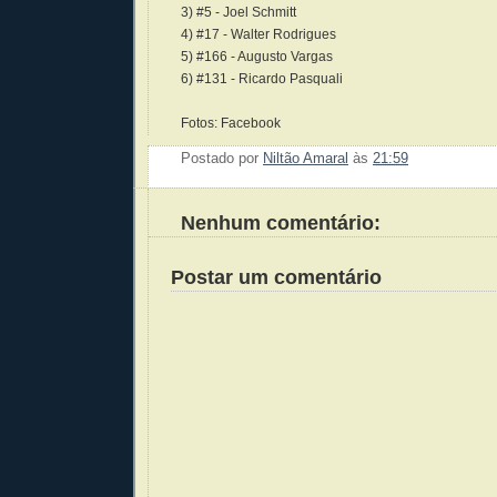
3) #5 - Joel Schmitt
4) #17 - Walter Rodrigues
5) #166 - Augusto Vargas
6) #131 - Ricardo Pasquali
Fotos: Facebook
Postado por
Niltão Amaral
às
21:59
Enviar 
Compar
Compar
Po
Co
Nenhum comentário:
Postar um comentário