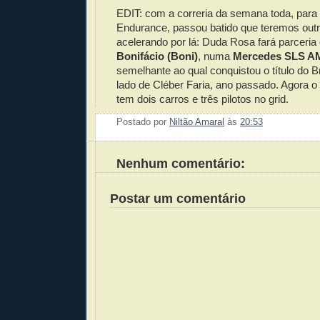
EDIT: com a correria da semana toda, para 
Endurance, passou batido que teremos out
acelerando por lá: Duda Rosa fará parceri
Bonifácio (Boni)
, numa
Mercedes SLS 
semelhante ao qual conquistou o título do B
lado de Cléber Faria, ano passado. Agora
tem dois carros e três pilotos no grid.
Postado por
Niltão Amaral
às
20:53
Enviar 
Compar
Compar
Po
Co
Nenhum comentário:
Postar um comentário