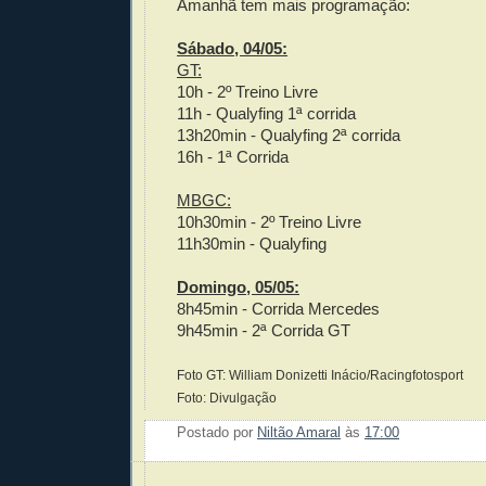
Amanhã tem mais programação:
Sábado, 04/05:
GT:
10h - 2º Treino Livre
11h - Qualyfing 1ª corrida
13h20min - Qualyfing 2ª corrida
16h - 1ª Corrida
MBGC:
10h30min - 2º Treino Livre
11h30min - Qualyfing
Domingo, 05/05:
8h45min - Corrida Mercedes
9h45min - 2ª Corrida GT
Foto GT: William Donizetti Inácio/Racingfotosport
Foto: Divulgação
Postado por
Niltão Amaral
às
17:00
Enviar 
Compar
Compar
Po
Co