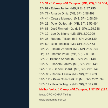
1º) 31 - J.Campos/M.Campos (MB, RS), 1:57.554,
2º) 99 - Edson Junior (MB, RS), 1:57.795
3º) 77 - Arnaldo Diniz (MB, SP), 1:58.498
4º) 44 - Cesare Marrucci (MB, SP), 1:58.684
5º) 21 - Peter Gottschalk (MB, SP), 1:59.494
6º) 88 - José F.Amorim Jr. (MB, SP), 1:59.538
7º) 12 - Leo De Nigris (MB, SP), 2:00.099
8º) 35 - Rubens Tilkian (MB, SP), 2:00.130
9º) 60 - Beto Fonseca (MB, SP), 2:00.453
10º) 22 - Rafael Zapelini (MB, SP), 2:00.994
11º) 47 - Marcos Paioli (MB, SP), 2:01.103
12º) 7 - Betinho Sartori (MB, SP), 2:01.148
13º) 55 - Robero Santos (MB, SP), 2:01.149
14º) 100 - Linneu Linardi (MB, SP), 2:01.749
15º) 90 - Rodnei Felicio (MB, SP), 2:01.903
16º) 111 - Peter Gottschalk Jr (MB, SP), 2:02.534
17º) 11 - Neto De Nigris (MB, SP), 2:08.918
Melhor Volta: J.Campos/M.Campos, 1:57.554 (124
fonte: CRONOMAP Timing
www.cronomap.com.br