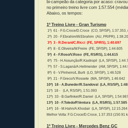
bi-campeão da categoria por acaso: cravou 
no primeiro treino livre com 1:57.554 (médi
Abaixo, os tempos:
1º Treino Livre - Gran Turismo
1º) 61 - F.G.Croce/D.Croce (CO, SP/SP), 1:37.353,
2º) 20 - F.Ebrahim/W.Ebrahim (AU, PR/PR), 1:38.2
3º) 3 - R.Derani/C.Ricci (FE, SP/RS), 1:40.697
4º) 8 - E.Oliveira/W.Freire (FE, SP/SP), 1:44.605
5º) 4 - F.Roso/V.Roso (FE, RS/RS), 1:44.615
6º) 75 - H.Assunção/R.Kastropil (LA, SP/SP), 1:44.
7º) 57 - S.Laganá/A.Hellmeister (AM, SP/SP), 1:44
8º) 6 - V.Pinheiro/L.Burti (LO, SP/SP), 1:46.528
9º) 21 - F.Greco/V.Rossete (MA, SP/SP), 1:46.642
10º) 18 - A.Buneder/R.Sandoval (LA, RS/SP), 1:48
11º) 18 - (LA, RS/SP), 1:51.093
12º) 33 - B.Garfinkel/R.Daniel (LA, SP/SP), 1:54.98
13º) 10 - F.Toledo/P.Ventura (LA, RS/RS), 1:57.585
14º) 16 - M.Hahn/A.Khodair (LA, SP/SP), 12:15.264
Melhor Volta: F.G.Croce/D.Croce, 1:37.353 (150.91 
1º Treino Livre - Mercedes Benz GC